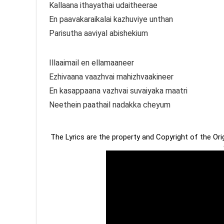
Kallaana ithayathai udaitheerae
En paavakaraikalai kazhuviye unthan
Parisutha aaviyal abishekium
Illaaimail en ellamaaneer
Ezhivaana vaazhvai mahizhvaakineer
En kasappaana vazhvai suvaiyaka maatri
Neethein paathail nadakka cheyum
The Lyrics are the property and Copyright of the Or