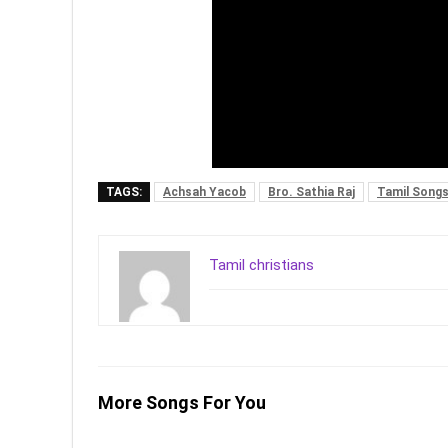
TAGS:
Achsah Yacob
Bro. Sathia Raj
Tamil Song
Tamil christians
More Songs For You