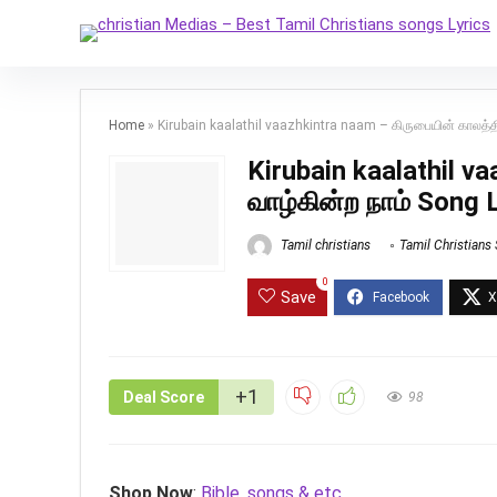
Home
»
Kirubain kaalathil vaazhkintra naam – கிருபையின் காலத்தி
Kirubain kaalathil v
வாழ்கின்ற நாம் Song 
Tamil christians
Tamil Christians
0
Save
+1
Deal Score
98
Shop Now
:
Bible, songs & etc