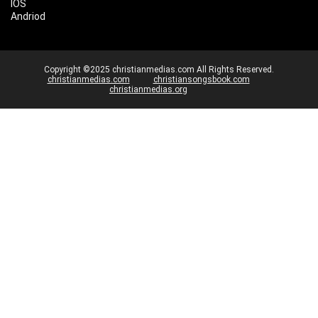
IOS
Andriod
Copyright ©2025 christianmedias.com All Rights Reserved.
christianmedias.com
christiansongsbook.com
christianmedias.org