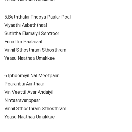
5.Beththalai Thooya Paalar Poal
Viyaathi Aabaththaal
Suththa Elamaiyil Sentroor
Ennattra Paalaraal
Vinnil Sthosthram Sthosthram
Yeasu Naathaa Umakkae
6.Ipboomiyil Nal Meetparin
Pearanbai Arinthaar
Vin Veettil Avar Andaiyil
Nintaaravarippaar
Vinnil Sthosthram Sthosthram
Yeasu Naathaa Umakkae