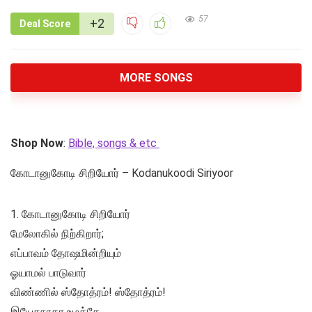
57
+2
Deal Score
MORE SONGS
Shop Now
:
Bible, songs & etc
கோடானுகோடி சிறியோர் – Kodanukoodi Siriyoor
1. கோடானுகோடி சிறியோர்
மேலோகில் நிற்கிறார்;
எப்பாவம் தோஷமின்றியும்
ஓயாமல் பாடுவார்
விண்ணில் ஸ்தோத்ரம்! ஸ்தோத்ரம்!
இயேசுநாதா உமக்கே.