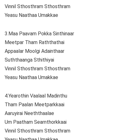
Vinnil Sthosthram Sthosthram
Yeasu Naathaa Umakkae
3.Maa Paavam Pokka Sinthinaar
Meetpar Tham Raththathai
Appaalar Moolgi Adainthaar
Suththaanga Sthithiyai
Vinnil Sthosthram Sthosthram
Yeasu Naathaa Umakkae
4.Yearothin Vaalaal Madinthu
Tham Paalan Meetparkkaai
Aaruyirai Neeththaalae
Um Paatham Searnthorkkaai
Vinnil Sthosthram Sthosthram
Yeasu Naathaa Umakkae