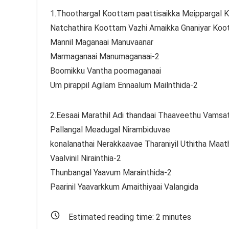
1.Thoothargal Koottam paattisaikka Meippargal 
Natchathira Koottam Vazhi Amaikka Gnaniyar Koot
Mannil Maganaai Manuvaanar
Marmaganaai Manumaganaai-2
Boomikku Vantha poomaganaai
Um pirappil Agilam Ennaalum Mailnthida-2
2.Eesaai Marathil Adi thandaai Thaaveethu Vamsath
Pallangal Meadugal Nirambiduvae
konalanathai Nerakkaavae Tharaniyil Uthitha Maa
Vaalvinil Nirainthia-2
Thunbangal Yaavum Marainthida-2
Paarinil Yaavarkkum Amaithiyaai Valangida
Estimated reading time:
2
minutes