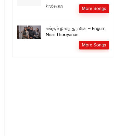
kirubavathi
More Songs
எங்கும் நிறை தூயனே – Engum
Nirai Thooyanae
More Songs