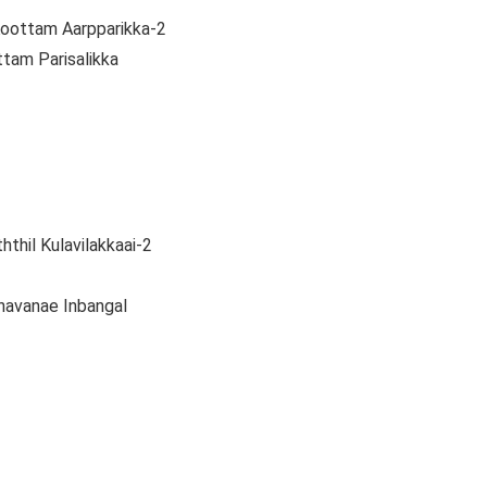
Koottam Aarpparikka-2
tam Parisalikka
thil Kulavilakkaai-2
thavanae Inbangal