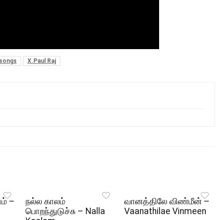
 songs
X.Paul Raj
ும் –
நல்ல காலம்
வானத்திலே விண்மீன் –
பொறந்துடுச்சு – Nalla
Vaanathilae Vinmeen