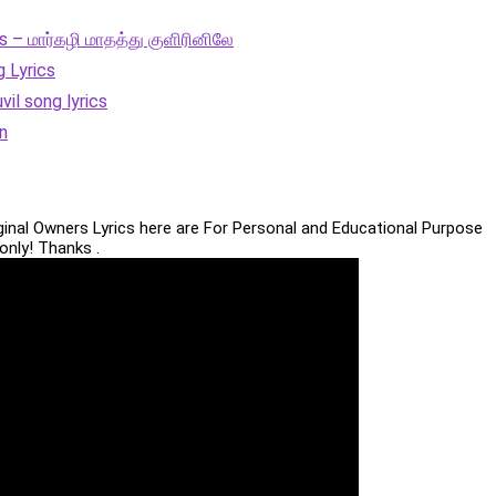
cs – மார்கழி மாதத்து குளிரினிலே
 Lyrics
vil song lyrics
n
iginal Owners Lyrics here are For Personal and Educational Purpose
only! Thanks .