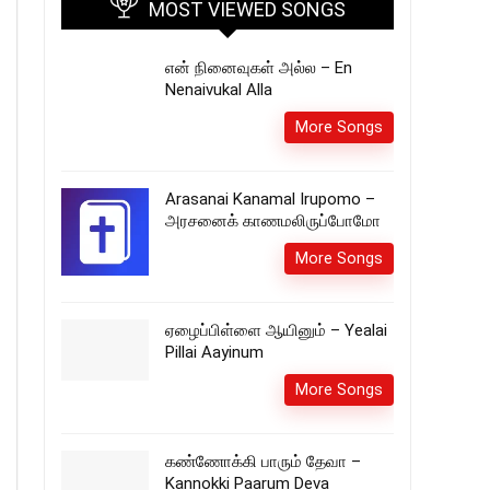
MOST VIEWED SONGS
என் நினைவுகள் அல்ல – En
Nenaivukal Alla
More Songs
Arasanai Kanamal Irupomo –
அரசனைக் காணமலிருப்போமோ
More Songs
ஏழைப்பிள்ளை ஆயினும் – Yealai
Pillai Aayinum
More Songs
கண்ணோக்கி பாரும் தேவா –
Kannokki Paarum Deva