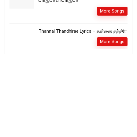
போதுமே எப்போதுமே
More Songs
Thannai Thandhirae Lyrics – தன்னை தந்தீரே
More Songs