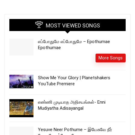
MOST VIEWED SONGS
எப்போதுமே எப்போதுமே – Epothumae
Epothumae
More Songs
Show Me Your Glory | Planetshakers
YouTube Premiere
எண்ணி முடியாத அதிசயங்கள்- Enni
Mudiyatha Adisayangal
Yesuve Neer Pothume – இயேசுவே நீர்