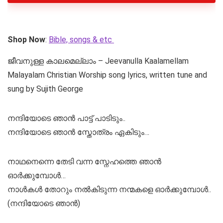
Shop Now
:
Bible, songs & etc
ജീവനുള്ള കാലമെല്ലാം – Jeevanulla Kaalamellam
Malayalam Christian Worship song lyrics, written tune and
sung by Sujith George
നന്ദിയോടെ ഞാൻ പാട്ട് പാടിടും..
നന്ദിയോടെ ഞാൻ സ്തോത്രം ഏകിടും…
നാഥനെന്നെ തേടി വന്ന സ്നേഹത്തെ ഞാൻ
ഓർക്കുമ്പോൾ…
നാൾകൾ തോറും നൽകിടുന്ന നന്മകളെ ഓർക്കുമ്പോൾ..
(നന്ദിയോടെ ഞാൻ)