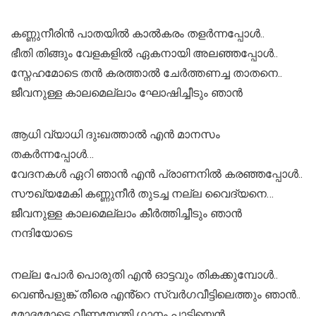
കണ്ണുനീരിൻ പാതയിൽ കാൽകരം തളർന്നപ്പോൾ..
ഭീതി തിങ്ങും വേളകളിൽ ഏകനായി അലഞ്ഞപ്പോൾ..
സ്നേഹമോടെ തൻ കരത്താൽ ചേർത്തണച്ച താതനെ..
ജീവനുള്ള കാലമെല്ലാം ഘോഷിച്ചീടും ഞാൻ
ആധി വ്യാധി ദുഃഖത്താൽ എൻ മാനസം
തകർന്നപ്പോൾ…
വേദനകൾ ഏറി ഞാൻ എൻ പ്രാണനിൽ കരഞ്ഞപ്പോൾ..
സൗഖ്യമേകി കണ്ണുനീർ തുടച്ച നല്ല വൈദ്യനെ…
ജീവനുള്ള കാലമെല്ലാം കീർത്തിച്ചീടും ഞാൻ
നന്ദിയോടെ
നല്ല പോർ പൊരുതി എൻ ഓട്ടവും തികക്കുമ്പോൾ..
വെൺപളുങ്ക് തീരെ എൻ്റെ സ്വർഗവീട്ടിലെത്തും ഞാൻ..
മോദമോടെ വീണയേന്തി ഗാനം പാടിയെൻ..