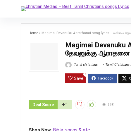
Home
»
Magimai Devanuku Aarathanai song lyrics – மகிமை த
Magimai Devanuku Aa
தேவனுக்கு ஆராதனை
Tamil christians
Tamil Christians
0
Save
+1
Deal Score
168
Shop Now
:
Bible, songs & etc