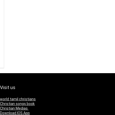
Visit us
world tamil christians
Christian songs book
Christian Medias
Download IOS App