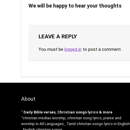
We will be happy to hear your thoughts
LEAVE A REPLY
You must be
logged in
to post a comment.
About
”
Daily Bible verses, Christian songs lyrics & more
“christian medias worship, christian song lyrics, praise and
worship in All Languages , Tamil christian songs lyrics in English
, English christian songs .