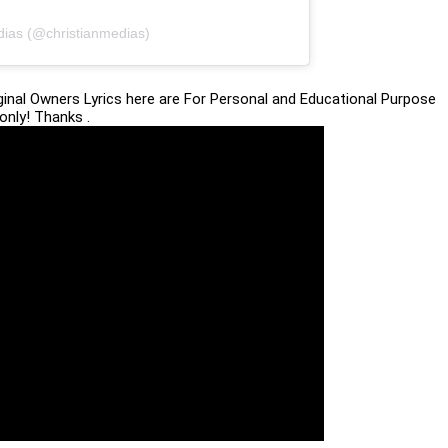
dias (@christianmedias)
iginal Owners Lyrics here are For Personal and Educational Purpose
only! Thanks .