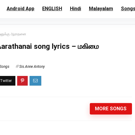
Android App
ENGLISH
Hindi
Malayalam
Song
ேவனுக்கு ஆராதனை
rathanai song lyrics – மகிமை
 Songs
Sis.Anne Antony
MORE SONGS