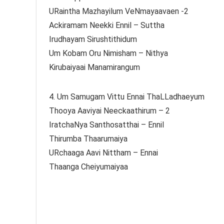
URaintha Mazhayilum VeNmayaavaen -2
Ackiramam Neekki Ennil – Suttha
Irudhayam Sirushtithidum
Um Kobam Oru Nimisham – Nithya
Kirubaiyaai Manamirangum
4. Um Samugam Vittu Ennai ThaLLadhaeyum
Thooya Aaviyai Neeckaathirum – 2
IratchaNya Santhosatthai – Ennil
Thirumba Thaarumaiya
URchaaga Aavi Nittham – Ennai
Thaanga Cheiyumaiyaa