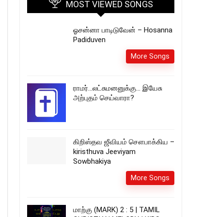
MOST VIEWED SONGS
ஓசன்னா பாடிடுவேன் – Hosanna
Padiduven
More Songs
ராமர்…லட்சுமனனுக்கு… இயேசு
அற்புதம் செய்வாரா?
கிறிஸ்தவ ஜீவியம் சௌபாக்கிய –
kiristhuva Jeeviyam
Sowbhakiya
More Songs
மாற்கு (MARK) 2 : 5 | TAMIL