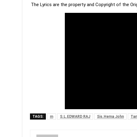
The Lyrics are the property and Copyright of the Or
TAGS:
m
S.L.EDWARD RAJ
Sis.Hema John
Tam