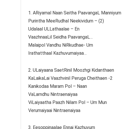
1. ARiyamal Naan Seitha PaavangaL Manniyum
Purintha MeeRudhal Neekividum – (2)
Udalaal ULLathaalae – En
VaazhnaaLil Seidha PaavangaL…
Malaipol Vandhu NiRkudhae- Um
Irathatthaal Kazhuvumaiyaa…
2. ULaiyaana SaetRinil Moozhgi Kidanthaen
KaLaikaLai Vaazhvinil Peruga Cheithaen -2
Kanikodaa Maram Pol – Naan
VaLarndhu Nintraenaiyaa
ViLaiyaatha Paazh Nilam Pol – Um Mun
Verumaiyaai Nintraenaiyaa
3. Eesoppinaalae Ennai Kazhuvum