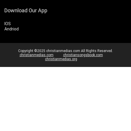
Download Our App
IOS
Andriod
Copyright ©2025 christianmedias.com All Rights Reserved.
christianmedias.com
christiansongsbook.com
christianmedias.org