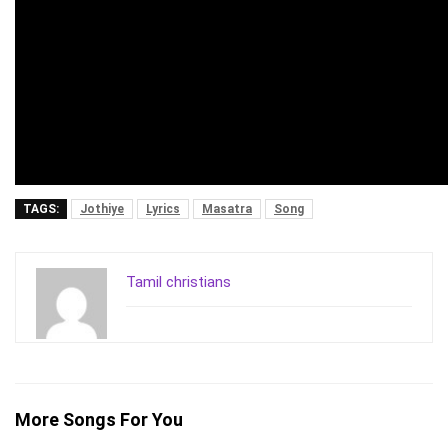
TAGS:
Jothiye
Lyrics
Masatra
Song
Tamil christians
More Songs For You