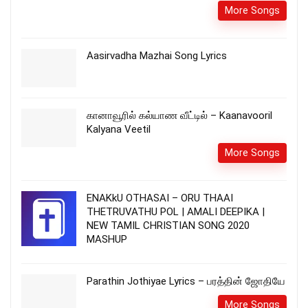
More Songs
Aasirvadha Mazhai Song Lyrics
கானாவூரில் கல்யாண வீட்டில் – Kaanavooril
Kalyana Veetil
More Songs
ENAKkU OTHASAI – ORU THAAI
THETRUVATHU POL | AMALI DEEPIKA |
NEW TAMIL CHRISTIAN SONG 2020
MASHUP
Parathin Jothiyae Lyrics – பரத்தின் ஜோதியே
More Songs