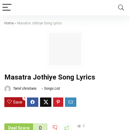
Home
»
Masatra Jothiye Song Lyrics
Masatra Jothiye Song Lyrics
Tamil christians
Songs List
0
Save
5
0
Deal Score