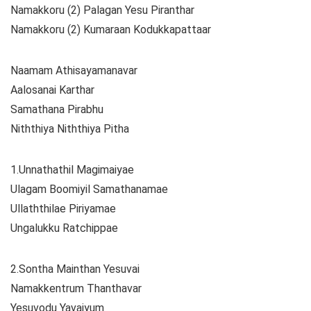
Namakkoru (2) Palagan Yesu Piranthar
Namakkoru (2) Kumaraan Kodukkapattaar
Naamam Athisayamanavar
Aalosanai Karthar
Samathana Pirabhu
Niththiya Niththiya Pitha
1.Unnathathil Magimaiyae
Ulagam Boomiyil Samathanamae
Ullaththilae Piriyamae
Ungalukku Ratchippae
2.Sontha Mainthan Yesuvai
Namakkentrum Thanthavar
Yesuvodu Yavaiyum