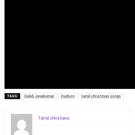
TAGS:
Galeb Jeyakumar
Hudson
tamil christmas songs
Tamil christians