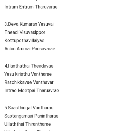
Intrum Entrum Tharuvarae
3.Deva Kumaran Yesuvai
Theadi Visuvasippor
Kettupothavillaiyae
Anbin Arumai Parisavarae
4.Ilanthathai Theadavae
Yesu kiristhu Vantharae
Ratchikkavae Vanthavar
Intrae Meetpai Tharuavrae
5.Saasthirigal Vantharae
Sastangamaai Panintharae
Ullaththai Thirantharae