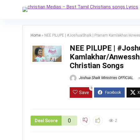
Home
»
NEE PILUPE | #JoshuaShaik | Pranam Kamlakhar/Anwes
NEE PILUPE | #Josh
Kamlakhar/Anwessha
Christian Songs
Joshua Shaik Ministries OFFICIAL
0
Save
0
Deal Score
2