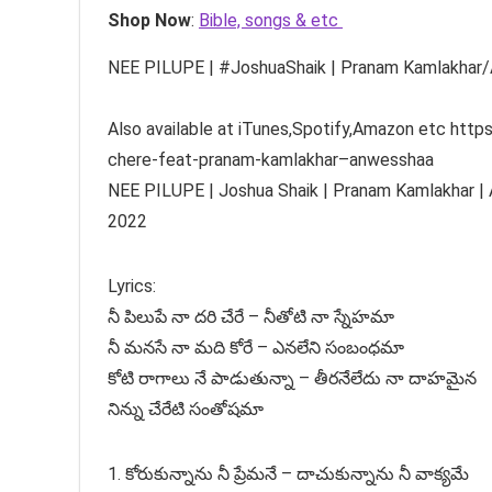
Shop Now
:
Bible, songs & etc
NEE PILUPE | #JoshuaShaik | Pranam Kamlakhar/
Also available at iTunes,Spotify,Amazon etc http
chere-feat-pranam-kamlakhar–anwesshaa
NEE PILUPE | Joshua Shaik | Pranam Kamlakhar | 
2022
Lyrics:
నీ పిలుపే నా దరి చేరే – నీతోటి నా స్నేహమా
నీ మనసే నా మది కోరే – ఎనలేని సంబంధమా
కోటి రాగాలు నే పాడుతున్నా – తీరనేలేదు నా దాహమైన
నిన్ను చేరేటి సంతోషమా
1. కోరుకున్నాను నీ ప్రేమనే – దాచుకున్నాను నీ వాక్యమే