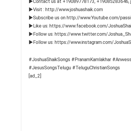
►Contact us at +19089778173, +19085283646, 
►Visit : http://www.joshuashaik.com
►Subscribe us on http://www.Youtube.com/passi
►Like us: https://www.facebook.com/JoshuaShaik
►Follow us: https://www.twitter.com/Joshua_Sh
►Follow us: https://www.instagram.com/JoshuaS
#JoshuaShaikSongs #PranamKamlakhar #Anwess
#JesusSongsTelugu #TeluguChristianSongs
[ad_2]