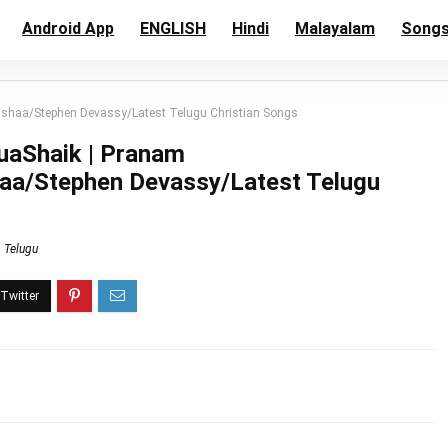
Android App
ENGLISH
Hindi
Malayalam
Song
shaa/Stephen Devassy/Latest Telugu Christian Songs
uaShaik | Pranam
a/Stephen Devassy/Latest Telugu
Telugu