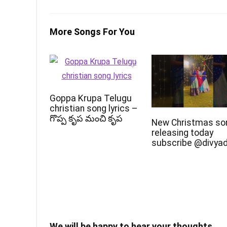
More Songs For You
Goppa Krupa Telugu
christian song lyrics –
గొప్ప కృప మంచి కృప
New Christmas so
releasing today
subscribe @divya
We will be happy to hear your thoughts