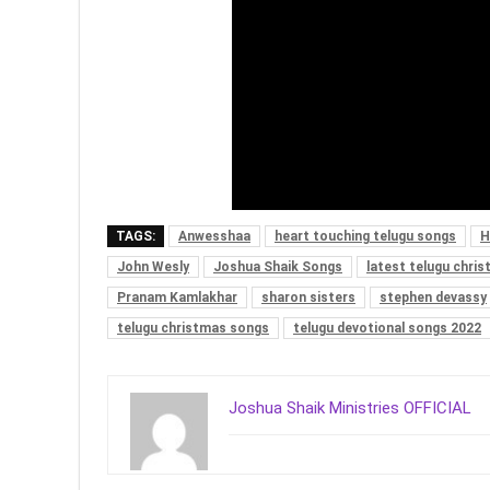
TAGS:
Anwesshaa
heart touching telugu songs
H
John Wesly
Joshua Shaik Songs
latest telugu chris
Pranam Kamlakhar
sharon sisters
stephen devassy
telugu christmas songs
telugu devotional songs 2022
Joshua Shaik Ministries OFFICIAL