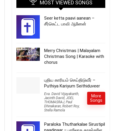
MOST VIEWED SONGS
Seer ketta paavi aanean –
சீர்கெட்ட பாவி ஆனேன்
Merry Christmas | Malayalam
Christmas Song | Karaoke with
chorus
புதிய காரியம் செய்திடுவீர் –
Puthiya Kariyum Seithiduveer
Eva. David Vijayakanth
,
More
Jacinth David
,
JOEL
Songs
THOMASRAJ
,
Paul
Dhinakaran
,
Robert Roy
,
Stella Ramola
Paraloka Thutharkalae Sirustipil
paadinaar – பரலோக தூதர்களே