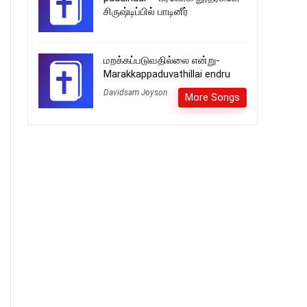
சிருஷ்டிப்பில் பாடினீர்
மறக்கப்படுவதில்லை என்று-
Marakkappaduvathillai endru
Davidsam Joyson
More Songs