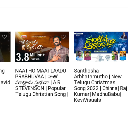
ng
NAATHO MAATLAADU
Santhosha
PRABHUVAA | నాతో
Arbhatamutho | New
david
మాట్లాడు ప్రభువా | A R
Telugu Christmas
STEVENSON | Popular
Song 2022 | Chinna| Raj
Telugu Christian Song |
Kumar| MadhuBabu|
KeviVisuals