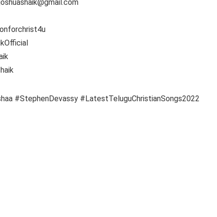
joshuashaik@gmail.com
onforchrist4u
Official
aik
haik
haa #StephenDevassy #LatestTeluguChristianSongs2022