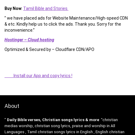
Buy Now
:
Tamil Bible and Stories
” we have placed ads for Website Maintenance/High-speed CDN
& etc. Kindly help us to click the ads. Thank you. Sorry for the
inconvenience.”
Hostinger – Cloud hosting
Optimized & Secured by – Cloudflare CDN/APO
Install our App and copy lyrics !
About
”
Daily Bible verses, Christian songs lyrics & more
“christian
medias worship, christian song lyrics, praise and worship in All
Languages , Tamil christian songs lyrics in English , English christian