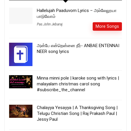
Hallelujah Paaduvom Lyrics – அல்லேலூயா
பாடுவோம்
Pas.John Jebaraj
More Songs
அன்பே என்றென்னை நீர்- ANBAE ENTENNAI
NEER song lyrics
Minna minni pole | karoke song with lyrics |
malayalam christmas carol song
#subscribe_the_channel
Chalayya Yesayya | A Thanksgiving Song |
Telugu Christian Song | Raj Prakash Paul |
Jessy Paul