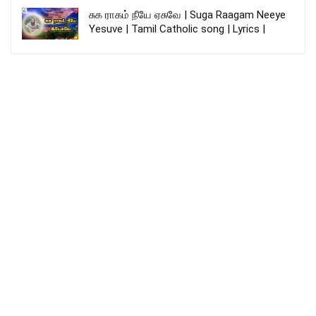
சுக ராகம் நீயே ஏசுவே | Suga Raagam Neeye
Yesuve | Tamil Catholic song | Lyrics |