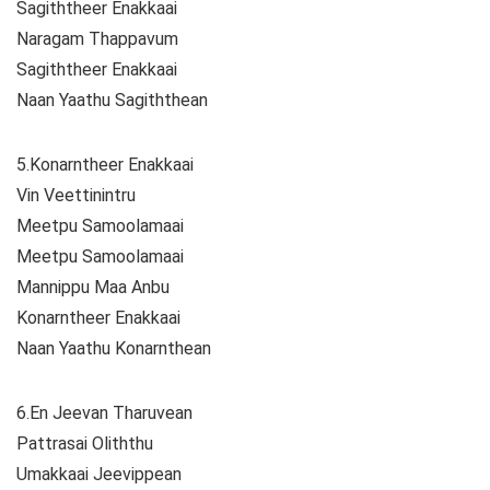
Sagiththeer Enakkaai
Naragam Thappavum
Sagiththeer Enakkaai
Naan Yaathu Sagiththean
5.Konarntheer Enakkaai
Vin Veettinintru
Meetpu Samoolamaai
Meetpu Samoolamaai
Mannippu Maa Anbu
Konarntheer Enakkaai
Naan Yaathu Konarnthean
6.En Jeevan Tharuvean
Pattrasai Oliththu
Umakkaai Jeevippean