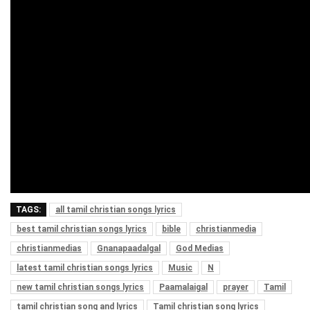
TAGS:
all tamil christian songs lyrics
best tamil christian songs lyrics
bible
christianmedia
christianmedias
Gnanapaadalgal
God Medias
latest tamil christian songs lyrics
Music
N
new tamil christian songs lyrics
Paamalaigal
prayer
Tamil
tamil christian song and lyrics
Tamil christian song lyrics