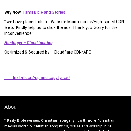
Buy Now
:
Tamil Bible and Stories
” we have placed ads for Website Maintenance/High-speed CDN
& etc. Kindly help us to click the ads. Thank you. Sorry for the
inconvenience.”
Hostinger – Cloud hosting
Optimized & Secured by – Cloudflare CDN/APO
Install our App and copy lyrics !
About
”
Daily Bible verses, Christian songs lyrics & more
“christian
medias worship, christian song lyrics, praise and worship in All