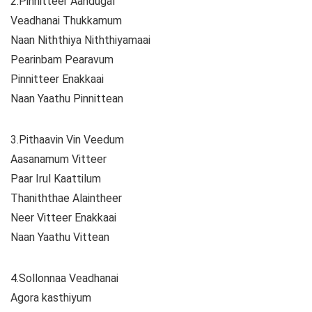
2.Pinnitteer Aandugal
Veadhanai Thukkamum
Naan Niththiya Niththiyamaai
Pearinbam Pearavum
Pinnitteer Enakkaai
Naan Yaathu Pinnittean
3.Pithaavin Vin Veedum
Aasanamum Vitteer
Paar Irul Kaattilum
Thaniththae Alaintheer
Neer Vitteer Enakkaai
Naan Yaathu Vittean
4.Sollonnaa Veadhanai
Agora kasthiyum