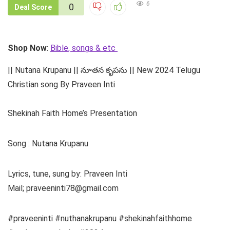
6
0
Deal Score
Shop Now
:
Bible, songs & etc
|| Nutana Krupanu || నూతన కృపను || New 2024 Telugu
Christian song By Praveen Inti
Shekinah Faith Home’s Presentation
Song : Nutana Krupanu
Lyrics, tune, sung by: Praveen Inti
Mail; praveeninti78@gmail.com
#praveeninti #nuthanakrupanu #shekinahfaithhome