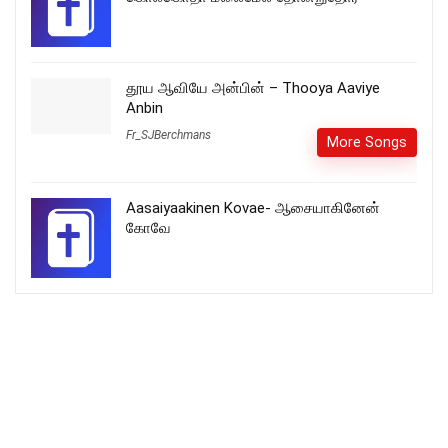
தூய ஆவியே அன்பின் – Thooya Aaviye
Anbin
Fr_SJBerchmans
More Songs
Aasaiyaakinen Kovae- ஆசையாகினேன்
கோவே