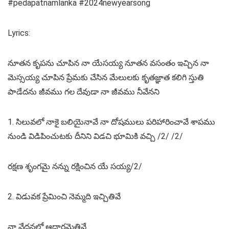
#pedapatnamlanka #2024newyearsong
Lyrics:
నూతన కృపను చూపిన నా యేసయ్య నూతన వసంతం ఇచ్చిన నా
మెస్సయ్య చూపిన ప్రేమకు చేసిన మేలులకు కృతజ్ఞాత కలిగి స్తుతి
పాడేదను జీవము గల దేవుడా నా జీవము నీవేనని
1. సిలువలో నాకై బలియైనావే నా దోషములు పరిహారించావే శాపము
నుండి విడిపించుటకు దీనిని విడచి భూమికి వచ్చి /2/ /2/
రక్షణ శృంగమై నన్ను రక్షించిన యే సయ్య/2/
2. విడువక ప్రేమించి నెమ్మది ఇచ్చితివే
నా వేదనలో ఆధారమైతివే