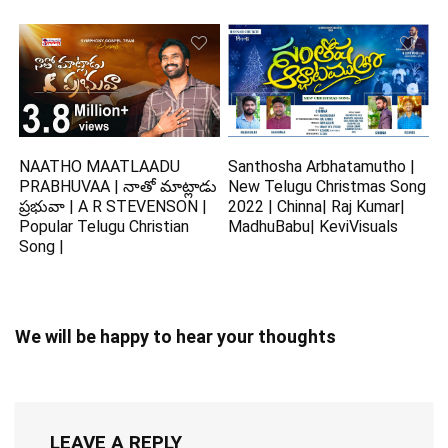
NAATHO MAATLAADU
Santhosha Arbhatamutho |
PRABHUVAA | నాతో మాట్లాడు
New Telugu Christmas Song
ప్రభువా | A R STEVENSON |
2022 | Chinna| Raj Kumar|
Popular Telugu Christian
MadhuBabu| KeviVisuals
Song |
We will be happy to hear your thoughts
LEAVE A REPLY