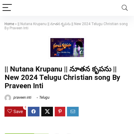
Home
»
|| Nutana Krupanu || నూతన కృపను || New 2024 Telugu Christian song
By Praveen Inti
|| Nutana Krupanu || నూతన కృపను ||
New 2024 Telugu Christian song By
Praveen Inti
praveen inti
Telugu
0
Save