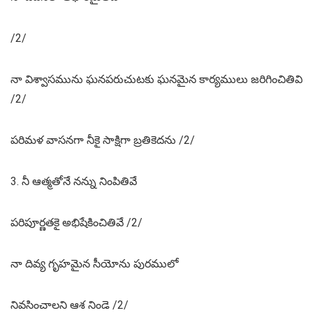
/2/
నా విశ్వాసమును ఘనపరుచుటకు ఘనమైన కార్యములు జరిగించితివి
/2/
పరిమళ వాసనగా నీకై సాక్షిగా బ్రతికెదను /2/
3. నీ ఆత్మతోనే నన్ను నింపితివే
పరిపూర్ణతకై అభిషేకించితివే /2/
నా దివ్య గృహమైన సీయోను పురములో
నివసించాలని ఆశ నిండె /2/