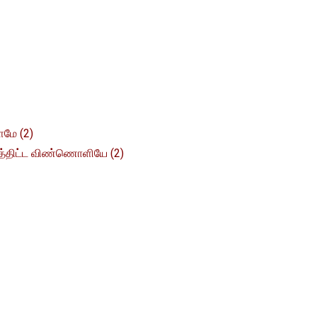
ளமே (2)
்திட்ட விண்ணொளியே (2)