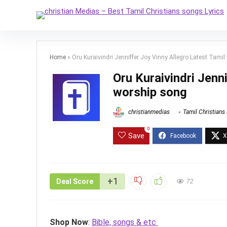
Home
»
Oru Kuraivindri Jenniffer Joy Vinny Allegro Latest Tami
Oru Kuraivindri Jenn
worship song
christianmedias
Tamil Christians
0
Save
+1
Deal Score
72
Shop Now
:
Bible, songs & etc