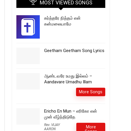
MOST VIEWED SONGS
கர்த்தரே நித்தம் என்
கன்மலையாமே
Geetham Geetham Song Lyrics
ஆண்டவரே உமது இல்லம் –
Aandavare Umadhu Illam
More Songs
Ericho En Mun – எரிகோ என்
முன் வீழ்ந்திடுதே
Rev..VIJAY
More
AARON