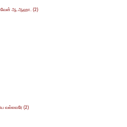
டுவேன் ஆ..ஆஹா.. (2)
ிய வல்லவரே (2)