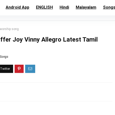
Android App
ENGLISH
Hindi
Malayalam
Song
l worship song
iffer Joy Vinny Allegro Latest Tamil
 Songs