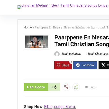
Home
»
Paarppene En Nesarai Naan -பார்ப்பேனே என் நேசரை நான் Ta
Paarppene En Nesara
Tamil Christian Song
Tamil christians
Tamil Christians
1
Save
+6
Deal Score
2618
Shop Now
:
Bible, songs & etc