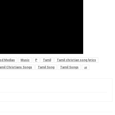
od Medias
Music
P
Tamil
Tamil christian song lyrics
amil Christians Songs
Tamil Song
Tamil Songs
பா