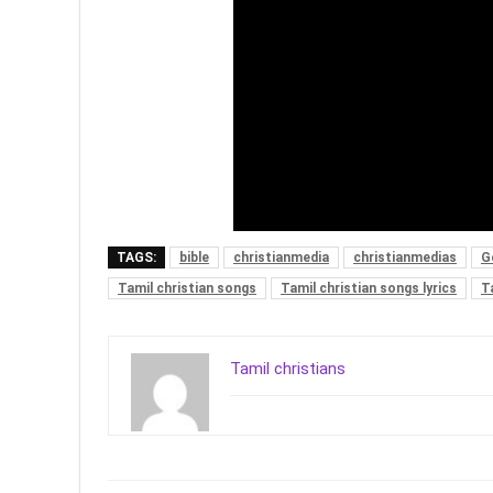
TAGS:
bible
christianmedia
christianmedias
G
Tamil christian songs
Tamil christian songs lyrics
T
Tamil christians