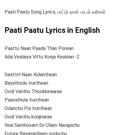
Paati Paatu Song Lyrics, பாட்டு நான் பாடல் வரிகள்
Paati Paatu Lyrics in English
Paattu Naan Paada Than Porean
Ada Vealaiya Vittu Konja Kealean -2
Seattril Naan Kidanthean
Bayathodu Irunthean
Oodi Vanthu Thookkinaarae
Paavathula Irunthean
Odanchu Poi Irunthean
Oodi Vanthu konjinarae
Yeai Santhosam En Ullam Nerapichu
Future Bayamellaam ooduchu