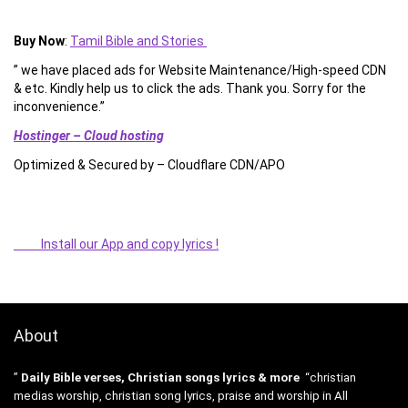
Buy Now
:
Tamil Bible and Stories
” we have placed ads for Website Maintenance/High-speed CDN
& etc. Kindly help us to click the ads. Thank you. Sorry for the
inconvenience.”
Hostinger – Cloud hosting
Optimized & Secured by – Cloudflare CDN/APO
Install our App and copy lyrics !
About
”
Daily Bible verses, Christian songs lyrics & more
“christian
medias worship, christian song lyrics, praise and worship in All