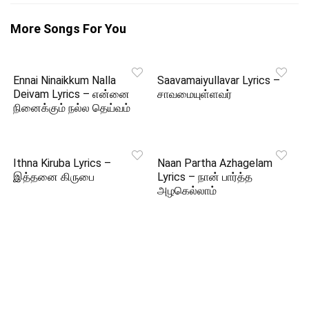
More Songs For You
Ennai Ninaikkum Nalla
Saavamaiyullavar Lyrics –
Deivam Lyrics – என்னை
சாவமையுள்ளவர்
நினைக்கும் நல்ல தெய்வம்
Ithna Kiruba Lyrics –
Naan Partha Azhagelam
இத்தனை கிருபை
Lyrics – நான் பார்த்த
அழகெல்லாம்