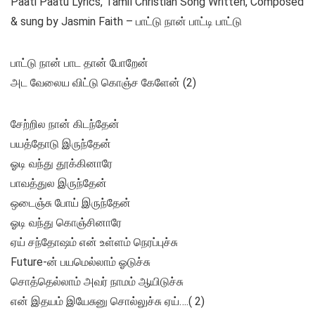
Paati Paatu Lyrics, Tamil Christian Song Written, Composed
& sung by Jasmin Faith – பாட்டு நான் பாட்டி பாட்டு
பாட்டு நான் பாட தான் போறேன்
அட வேலைய விட்டு கொஞ்ச கேளேன் (2)
சேற்றில நான் கிடந்தேன்
பயத்தோடு இருந்தேன்
ஓடி வந்து தூக்கினாரே
பாவத்துல இருந்தேன்
ஒடைஞ்சு போய் இருந்தேன்
ஓடி வந்து கொஞ்சினாரே
ஏய் சந்தோஷம் என் உள்ளம் நெரப்புச்சு
Future-ன் பயமெல்லாம் ஓடுச்சு
சொத்தெல்லாம் அவர் நாமம் ஆயிடுச்சு
என் இதயம் இயேசுனு சொல்லுச்சு ஏய்….( 2)