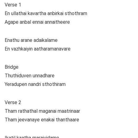
Verse 1
En ullathai kavartha anbirkai sthothram
Agape anbal ennai annaitheere
Enathu arane adaikalame
En vazhkaiyin aatharamanavare
Bridge
Thuthiduven unnadhare
Yeradupen nandri sthothiram
Verse 2
Tham rathathal maganai maatrinaar
Tham jeevanaye enakai thanthaare
Ikatil kaatha maraividame