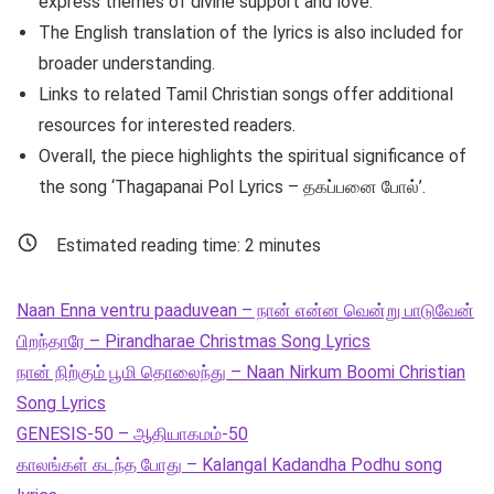
express themes of divine support and love.
The English translation of the lyrics is also included for
broader understanding.
Links to related Tamil Christian songs offer additional
resources for interested readers.
Overall, the piece highlights the spiritual significance of
the song ‘Thagapanai Pol Lyrics – தகப்பனை போல்’.
Estimated reading time:
2
minutes
Naan Enna ventru paaduvean – நான் என்ன வென்று பாடுவேன்
பிறந்தாரே – Pirandharae Christmas Song Lyrics
நான் நிற்கும் பூமி தொலைந்து – Naan Nirkum Boomi Christian
Song Lyrics
GENESIS-50 – ஆதியாகமம்-50
காலங்கள் கடந்த போது – Kalangal Kadandha Podhu song