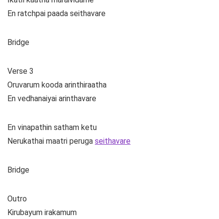
En ratchpai paada seithavare
Bridge
Verse 3
Oruvarum kooda arinthiraatha
En vedhanaiyai arinthavare
En vinapathin satham ketu
Nerukathai maatri peruga
seithavare
Bridge
Outro
Kirubayum irakamum