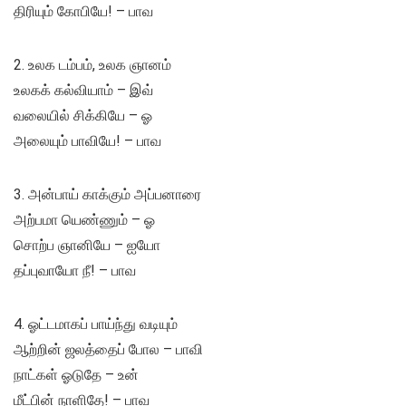
திரியும் கோபியே! – பாவ
2. உலக டம்பம், உலக ஞானம்
உலகக் கல்வியாம் – இவ்
வலையில் சிக்கியே – ஓ
அலையும் பாவியே! – பாவ
3. அன்பாய் காக்கும் அப்பனாரை
அற்பமா யெண்ணும் – ஓ
சொற்ப ஞானியே – ஐயோ
தப்புவாயோ நீ! – பாவ
4. ஓட்டமாகப் பாய்ந்து வடியும்
ஆற்றின் ஜலத்தைப் போல – பாவி
நாட்கள் ஓடுதே – உன்
மீட்பின் நாளிதே! – பாவ