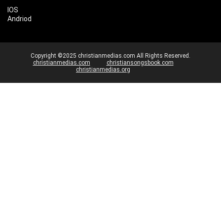
IOS
Andriod
Copyright ©2025 christianmedias.com All Rights Reserved.
christianmedias.com
christiansongsbook.com
christianmedias.org