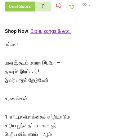
5
0
Deal Score
Shop Now
:
Bible, songs & etc
பல்லவி
பாவ இதயம் மாற்ற இப்போ –
தாவும்! இரட்சகர்!
இவர் பாதம் தேடுமேன்
சரணங்கள்
1. எரியும் விளக்கைச் சுற்றியாடும்
சிறிய ஜந்தைப் போல – ஓர்
பெரிய வீம்பனாய் – ஆம்