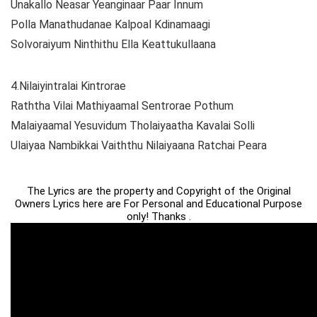
Unakallo Neasar Yeanginaar Paar Innum
Polla Manathudanae Kalpoal Kdinamaagi
Solvoraiyum Ninthithu Ella Keattukullaana
4.Nilaiyintralai Kintrorae
Raththa Vilai Mathiyaamal Sentrorae Pothum
Malaiyaamal Yesuvidum Tholaiyaatha Kavalai Solli
Ulaiyaa Nambikkai Vaiththu Nilaiyaana Ratchai Peara
The Lyrics are the property and Copyright of the Original
Owners Lyrics here are For Personal and Educational Purpose
only! Thanks .