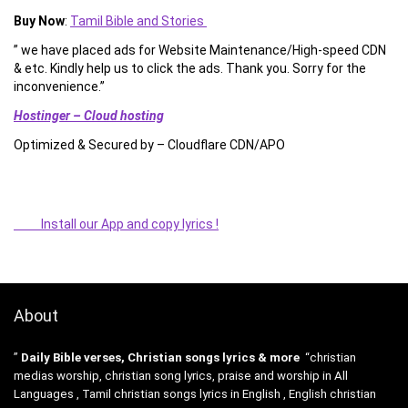
Buy Now
:
Tamil Bible and Stories
” we have placed ads for Website Maintenance/High-speed CDN
& etc. Kindly help us to click the ads. Thank you. Sorry for the
inconvenience.”
Hostinger – Cloud hosting
Optimized & Secured by – Cloudflare CDN/APO
Install our App and copy lyrics !
About
”
Daily Bible verses, Christian songs lyrics & more
“christian
medias worship, christian song lyrics, praise and worship in All
Languages , Tamil christian songs lyrics in English , English christian