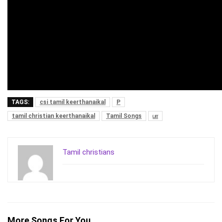
TAGS:
csi tamil keerthanaikal
P
tamil christian keerthanaikal
Tamil Songs
பா
Tamil christians
More Songs For You