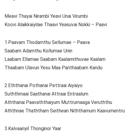
Meavi Thayai Nirambi Yeavi Unai Virumbi
Koovi Alaikkaiyilae Thaavi Yeasuvai Nokki – Paavi
1.Paavam Thodarnthu Sellumae – Paava
Saabam Adarnthu Kollumae Unin
Laabam Ellamae Saabam Kaalamithuvae Kaalam
Thaabam Ulavun Yesu Maa Parithaabam Kandu
2.Eththanai Pothanai Pettraai Aiyaiyo
Suththmaai Saathanai Attraai Entraalum
Aththanai Paavaththaiyum Muttrumaaga Veruththu
Aththnae Thaththam Seithean Niththamum Kaavumentru
3.Kalvaariyil Thonginor Yaar