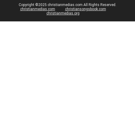
Copyright ©2025 christianmedias.com All Rights Reserved.
christianmedias.com
christiansongsbook.com
christianmedias.org