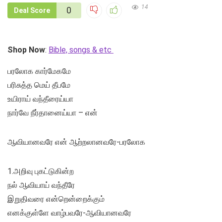
14
0
Deal Score
Shop Now
:
Bible, songs & etc
பரலோக கார்மேகமே
பரிசுத்த மெய் தீபமே
உயிராய் வந்தீரைய்யா
நார்வே நீர்தானைய்யா – என்
ஆவியானவரே என் ஆற்றலானவரே-பரலோக
1.அறிவு புகட்டுகின்ற
நல் ஆவியாய் வந்தீரே
இறுதிவரை என்றென்றைக்கும்
எனக்குள்ளே வாழ்பவரே-ஆவியானவரே