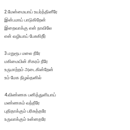
2.மேன்மையாய் உயர்த்தினீரே
இன்பமாய் பாடுகிறேன்
இறைவாக்கு என் நாவிலே
என் வழியாய் பேசுகிறீர்
3.மறுரூப மலை நீரே
மகிமையின் சிகரம் நீரே
உருமாற்றம் அடைகின்றேன்
உம் மேக நிழல்தனில்
4.விண்ணக பனித்துளியாய்
மண்ணகம் வந்தீரே
புதிதாக்கும் பரிசுத்தரே
உருவாக்கும் உன்னதரே