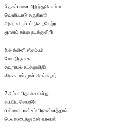
5.தகப்பனை அறிந்துகொள்ள
வெளிப்பாடு தருகிறார்
அவர் விருப்பம் நிறைவேற்ற
ஞானம் தந்து நடத்துகிறீர்
6.அக்கினி ஸ்தம்பம்
மேக நிழலாக
தவறாமல் நடத்துகிறீர்
விலகாமல் முன் செல்கிறார்
7.அப்பா பிதாவே என்று
கூப்பிட செய்தீரே
பிள்ளையான் உம் பிரசன்னத்தால்
பெலனடைந்து உன் வரவால்