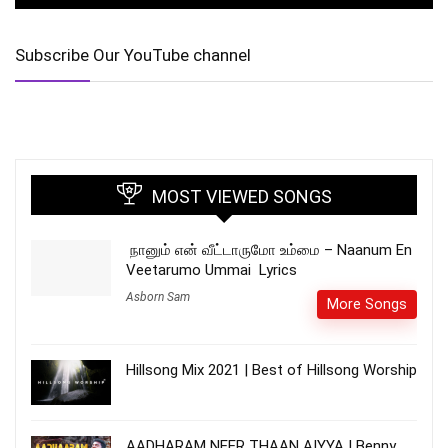
Subscribe Our YouTube channel
MOST VIEWED SONGS
நானும் என் வீட்டாருமோ உம்மை – Naanum En
Veetarumo Ummai Lyrics
Asborn Sam
More Songs
Hillsong Mix 2021 | Best of Hillsong Worship
AADHARAM NEER THAAN AIYYA | Benny