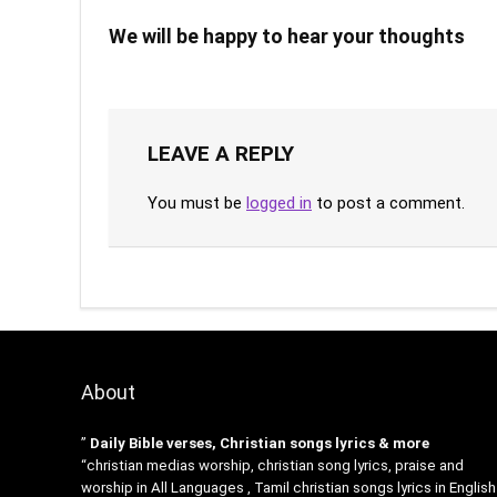
We will be happy to hear your thoughts
LEAVE A REPLY
You must be
logged in
to post a comment.
About
”
Daily Bible verses, Christian songs lyrics & more
“christian medias worship, christian song lyrics, praise and
worship in All Languages , Tamil christian songs lyrics in English