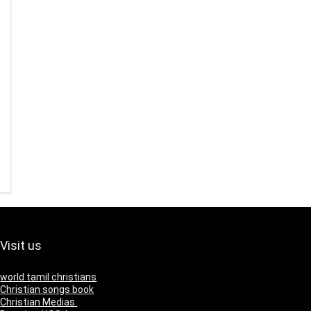
Visit us
world tamil christians
Christian songs book
Christian Medias