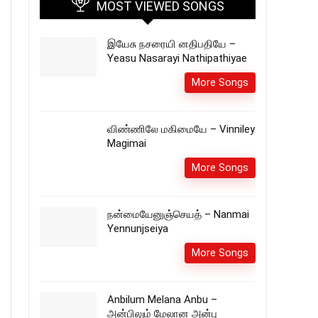
MOST VIEWED SONGS
இயேசு நசரையி னதிபதியே –
Yeasu Nasarayi Nathipathiyae
More Songs
விண்ணிலே மகிமையே – Vinniley
Magimai
More Songs
நன்மையேனுஞ்செயத் – Nanmai
Yennunjseiya
More Songs
Anbilum Melana Anbu –
அன்பிலும் மேலான அன்பு