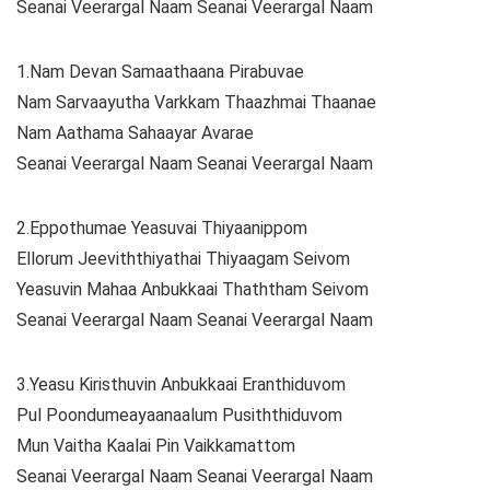
Seanai Veerargal Naam Seanai Veerargal Naam
1.Nam Devan Samaathaana Pirabuvae
Nam Sarvaayutha Varkkam Thaazhmai Thaanae
Nam Aathama Sahaayar Avarae
Seanai Veerargal Naam Seanai Veerargal Naam
2.Eppothumae Yeasuvai Thiyaanippom
Ellorum Jeeviththiyathai Thiyaagam Seivom
Yeasuvin Mahaa Anbukkaai Thaththam Seivom
Seanai Veerargal Naam Seanai Veerargal Naam
3.Yeasu Kiristhuvin Anbukkaai Eranthiduvom
Pul Poondumeayaanaalum Pusiththiduvom
Mun Vaitha Kaalai Pin Vaikkamattom
Seanai Veerargal Naam Seanai Veerargal Naam