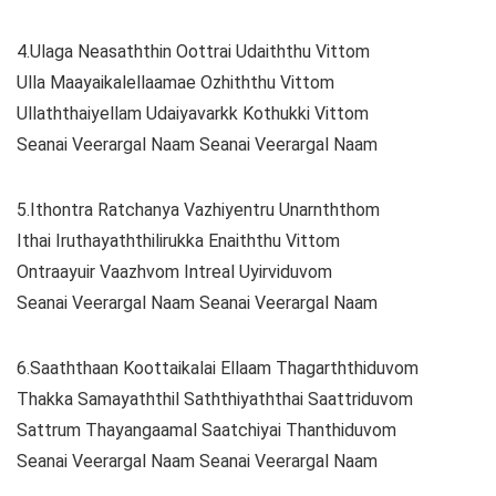
4.Ulaga Neasaththin Oottrai Udaiththu Vittom
Ulla Maayaikalellaamae Ozhiththu Vittom
Ullaththaiyellam Udaiyavarkk Kothukki Vittom
Seanai Veerargal Naam Seanai Veerargal Naam
5.Ithontra Ratchanya Vazhiyentru Unarnththom
Ithai Iruthayaththilirukka Enaiththu Vittom
Ontraayuir Vaazhvom Intreal Uyirviduvom
Seanai Veerargal Naam Seanai Veerargal Naam
6.Saaththaan Koottaikalai Ellaam Thagarththiduvom
Thakka Samayaththil Saththiyaththai Saattriduvom
Sattrum Thayangaamal Saatchiyai Thanthiduvom
Seanai Veerargal Naam Seanai Veerargal Naam