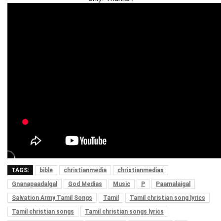
TAGS:
bible
christianmedia
christianmedias
Gnanapaadalgal
God Medias
Music
P
Paamalaigal
Salvation Army Tamil Songs
Tamil
Tamil christian song lyrics
Tamil christian songs
Tamil christian songs lyrics