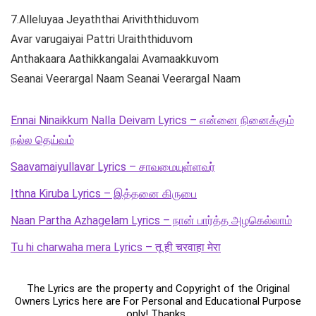
7.Alleluyaa Jeyaththai Ariviththiduvom
Avar varugaiyai Pattri Uraiththiduvom
Anthakaara Aathikkangalai Avamaakkuvom
Seanai Veerargal Naam Seanai Veerargal Naam
Ennai Ninaikkum Nalla Deivam Lyrics – என்னை நினைக்கும்
நல்ல தெய்வம்
Saavamaiyullavar Lyrics – சாவமையுள்ளவர்
Ithna Kiruba Lyrics – இத்தனை கிருபை
Naan Partha Azhagelam Lyrics – நான் பார்த்த அழகெல்லாம்
Tu hi charwaha mera Lyrics – तू ही चरवाहा मेरा
The Lyrics are the property and Copyright of the Original
Owners Lyrics here are For Personal and Educational Purpose
only! Thanks .