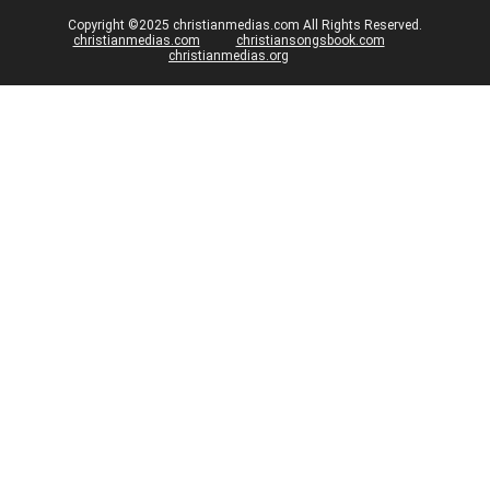
Copyright ©2025 christianmedias.com All Rights Reserved.
christianmedias.com
christiansongsbook.com
christianmedias.org