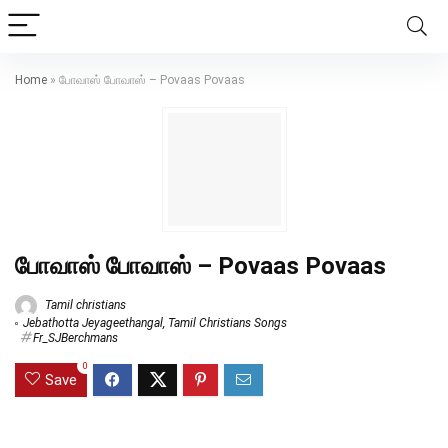
Home
»
போவாஸ் போவாஸ் – Povaas Povaas
போவாஸ் போவாஸ் – Povaas Povaas
Tamil christians
Jebathotta Jeyageethangal
,
Tamil Christians Songs
Fr_SJBerchmans
0
Save