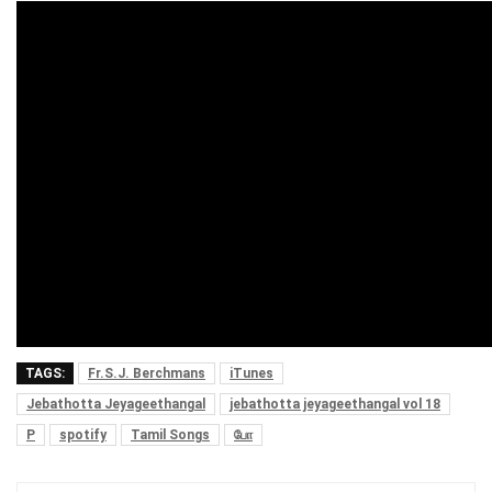
TAGS:
Fr.S.J. Berchmans
iTunes
Jebathotta Jeyageethangal
jebathotta jeyageethangal vol 18
P
spotify
Tamil Songs
போ