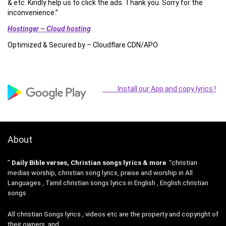
& etc. Kindly help us to click the ads. Thank you. Sorry for the
inconvenience.”
Hostinger – Cloud hosting
Optimized & Secured by – Cloudflare CDN/APO
Install our App and copy lyrics !
About
”
Daily Bible verses, Christian songs lyrics & more
“christian
medias worship, christian song lyrics, praise and worship in All
Languages , Tamil christian songs lyrics in English , English christian
songs .
All christian Songs lyrics , videos etc are the property and copyright of
their owners, and