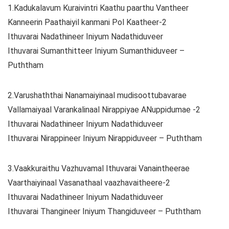
1.Kadukalavum Kuraivintri Kaathu paarthu Vantheer
Kanneerin Paathaiyil kanmani Pol Kaatheer-2
Ithuvarai Nadathineer Iniyum Nadathiduveer
Ithuvarai Sumanthitteer Iniyum Sumanthiduveer –
Puththam
2.Varushaththai Nanamaiyinaal mudisoottubavarae
Vallamaiyaal Varankalinaal Nirappiyae ANuppidumae -2
Ithuvarai Nadathineer Iniyum Nadathiduveer
Ithuvarai Nirappineer Iniyum Nirappiduveer – Puththam
3.Vaakkuraithu Vazhuvamal Ithuvarai Vanaintheerae
Vaarthaiyinaal Vasanathaal vaazhavaitheere-2
Ithuvarai Nadathineer Iniyum Nadathiduveer
Ithuvarai Thangineer Iniyum Thangiduveer – Puththam