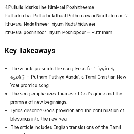
4.Pullulla Idankalilae Niraivaai Poshitheerae
Puthu kirubai Puthu belathaal Puthumaiyaai Niruthidumae-2
Ithuvarai Nadathineer Iniyum Nadathiduveer
Ithuvarai poshitheer Iniyum Poshippeer – Puththam
Key Takeaways
The article presents the song lyrics for ‘புத்தம் புதிய
ஆண்டு – Putham Puthiya Aandu’, a Tamil Christian New
Year promise song.
The song emphasizes themes of God’s grace and the
promise of new beginnings.
Lyrics describe God’s provision and the continuation of
blessings into the new year.
The article includes English translations of the Tamil