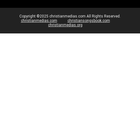
Copyright ©2025 christianmedias.com All Rights Reserved.
christianmedias.com
christiansongsbook.com
christianmedias.org