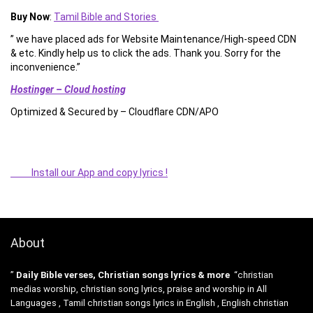
Buy Now
:
Tamil Bible and Stories
” we have placed ads for Website Maintenance/High-speed CDN
& etc. Kindly help us to click the ads. Thank you. Sorry for the
inconvenience.”
Hostinger – Cloud hosting
Optimized & Secured by – Cloudflare CDN/APO
Install our App and copy lyrics !
About
”
Daily Bible verses, Christian songs lyrics & more
“christian
medias worship, christian song lyrics, praise and worship in All
Languages , Tamil christian songs lyrics in English , English christian