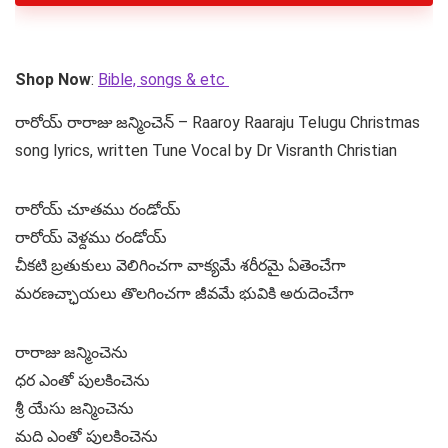
Shop Now
:
Bible, songs & etc
రారోయ్ రారాజు జన్మించెన్ – Raaroy Raaraju Telugu Christmas
song lyrics, written Tune Vocal by Dr Visranth Christian
రారోయ్ చూతము రండోయ్
రారోయ్ వెళ్దము రండోయ్
చీకటి బ్రతుకులు వెలిగించగా వాక్యమే శరీరమై ఏతెంచేగా
మరణచ్ఛాయలు తొలగించగా జీవమే భువికి అరుదెంచేగా
రారాజు జన్మించెను
ధర ఎంతో పులకించెను
శ్రీ యేసు జన్మించెను
మది ఎంతో పులకించెను