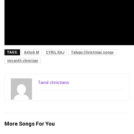
TAGS:
Ashok M
CYRIL RAJ
Telugu Christmas songs
visranth christian
Tamil christians
More Songs For You