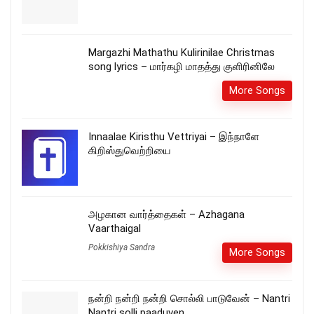
Margazhi Mathathu Kulirinilae Christmas
song lyrics – மார்கழி மாதத்து குளிரினிலே
More Songs
Innaalae Kiristhu Vettriyai – இந்நாளே
கிறிஸ்துவெற்றியை
அழகான வார்த்தைகள் – Azhagana
Vaarthaigal
Pokkishiya Sandra
More Songs
நன்றி நன்றி நன்றி சொல்லி பாடுவேன் – Nantri
Nantri solli paaduven