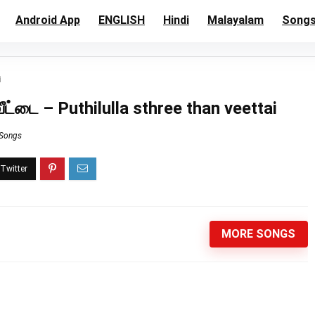
Android App
ENGLISH
Hindi
Malayalam
Song
i
 வீட்டை – Puthilulla sthree than veettai
 Songs
MORE SONGS