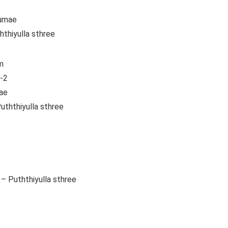
lumae
hthiyulla sthree
m
m-2
mae
uththiyulla sthree
– Puththiyulla sthree