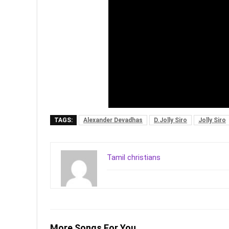
TAGS:
Alexander Devadhas
D.Jolly Siro
Jolly Siro
Tamil christians
More Songs For You