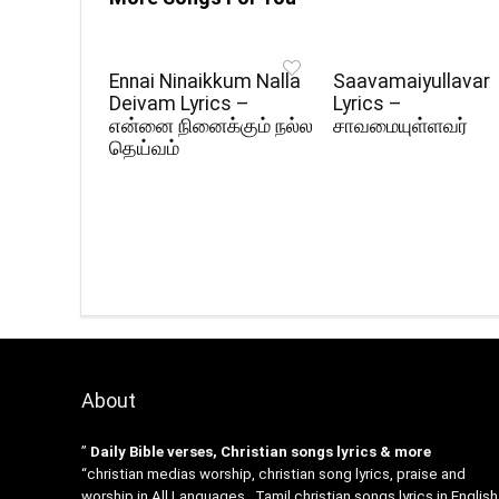
Ennai Ninaikkum Nalla
Saavamaiyullavar
Deivam Lyrics –
Lyrics –
என்னை நினைக்கும் நல்ல
சாவமையுள்ளவர்
தெய்வம்
About
”
Daily Bible verses, Christian songs lyrics & more
“christian medias worship, christian song lyrics, praise and
worship in All Languages , Tamil christian songs lyrics in English