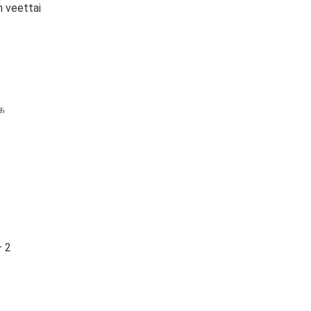
n veettai
க
– 2