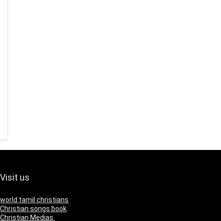
Visit us
world tamil christians
Christian songs book
Christian Medias