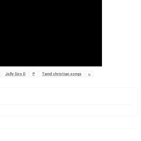
Jolly Siro D
P
Tamil christian songs
பு