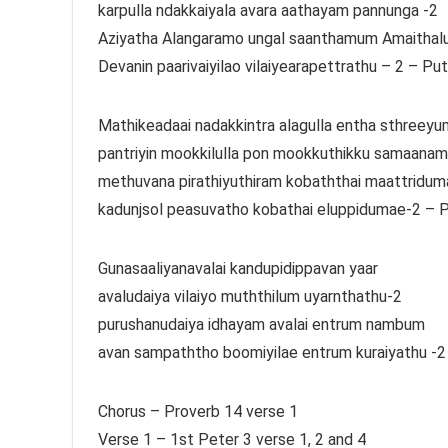
karpulla ndakkaiyala avara aathayam pannunga -2
Aziyatha Alangaramo ungal saanthamum Amaitha
Devanin paarivaiyilao vilaiyearapettrathu – 2 – Put
Mathikeadaai nadakkintra alagulla entha sthreeyu
pantriyin mookkilulla pon mookkuthikku samaana
methuvana pirathiyuthiram kobaththai maattridu
kadunjsol peasuvatho kobathai eluppidumae-2 – P
Gunasaaliyanavalai kandupidippavan yaar
avaludaiya vilaiyo muththilum uyarnthathu-2
purushanudaiya idhayam avalai entrum nambum
avan sampaththo boomiyilae entrum kuraiyathu -2 
Chorus – Proverb 14 verse 1
Verse 1 – 1st Peter 3 verse 1, 2 and 4