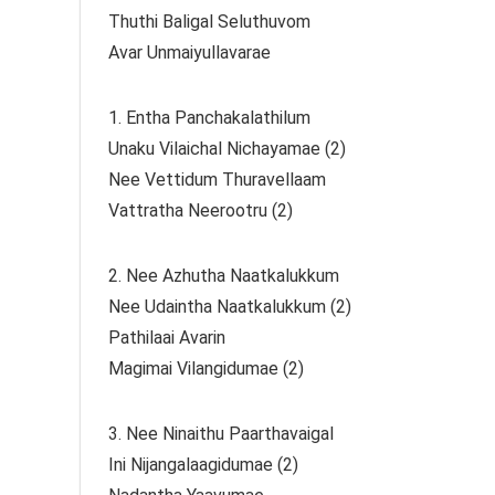
Thuthi Baligal Seluthuvom
Avar Unmaiyullavarae
1. Entha Panchakalathilum
Unaku Vilaichal Nichayamae (2)
Nee Vettidum Thuravellaam
Vattratha Neerootru (2)
2. Nee Azhutha Naatkalukkum
Nee Udaintha Naatkalukkum (2)
Pathilaai Avarin
Magimai Vilangidumae (2)
3. Nee Ninaithu Paarthavaigal
Ini Nijangalaagidumae (2)