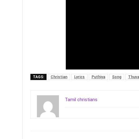
TAGS:
Christian
Lyrics
Puthiya
Song
Thuv
Tamil christians