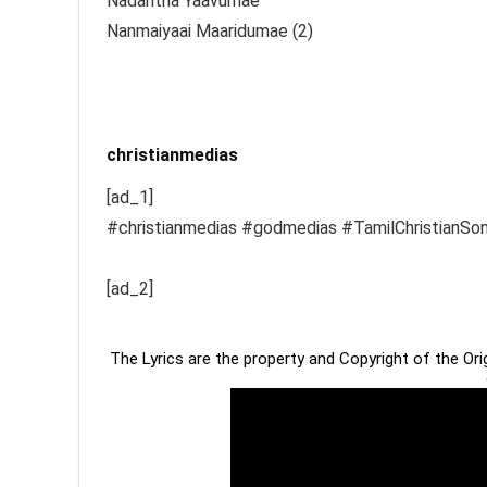
Nadantha Yaavumae
Nanmaiyaai Maaridumae (2)
christianmedias
[ad_1]
#christianmedias #godmedias #TamilChristianSo
[ad_2]
The Lyrics are the property and Copyright of the Or