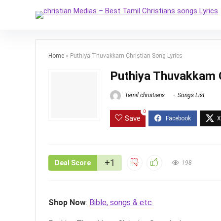
Home
»
Puthiya Thuvakkam Christian Song Lyrics
Puthiya Thuvakkam C
Tamil christians
Songs List
0
Save
+1
Deal Score
198
Shop Now
:
Bible, songs & etc