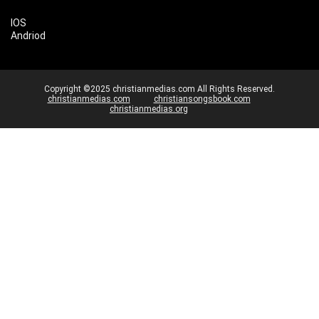
IOS
Andriod
Copyright ©2025 christianmedias.com All Rights Reserved.
christianmedias.com
christiansongsbook.com
christianmedias.org