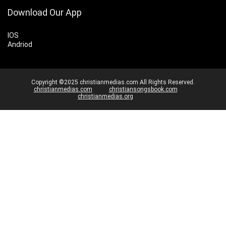
Download Our App
IOS
Andriod
Copyright ©2025 christianmedias.com All Rights Reserved.
christianmedias.com
christiansongsbook.com
christianmedias.org