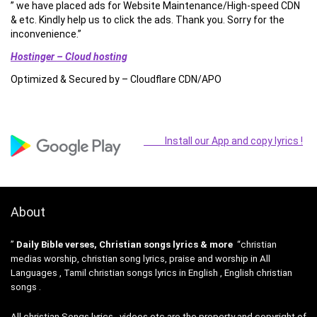
” we have placed ads for Website Maintenance/High-speed CDN
& etc. Kindly help us to click the ads. Thank you. Sorry for the
inconvenience.”
Hostinger – Cloud hosting
Optimized & Secured by – Cloudflare CDN/APO
Install our App and copy lyrics !
About
”
Daily Bible verses, Christian songs lyrics & more
“christian
medias worship, christian song lyrics, praise and worship in All
Languages , Tamil christian songs lyrics in English , English christian
songs .
All christian Songs lyrics , videos etc are the property and copyright of