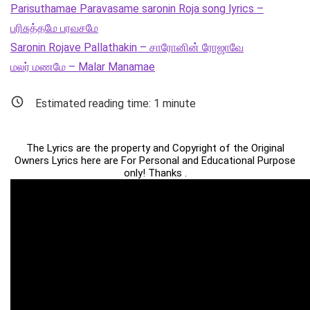
Parisuthamae Paravasame saronin Roja song lyrics –
பரிசுத்தமே பரவசமே
Saronin Rojave Pallathakin – சாரோனின் ரோஜாவே
மலர் மணமே – Malar Manamae
Estimated reading time:
1
minute
The Lyrics are the property and Copyright of the Original
Owners Lyrics here are For Personal and Educational Purpose
only! Thanks .