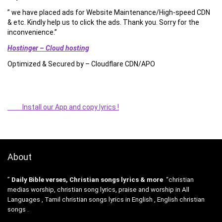
” we have placed ads for Website Maintenance/High-speed CDN
& etc. Kindly help us to click the ads. Thank you. Sorry for the
inconvenience.”
Hostinger – Cloud hosting
Optimized & Secured by – Cloudflare CDN/APO
Install our App and copy lyrics !
About
”
Daily Bible verses, Christian songs lyrics & more
“christian
medias worship, christian song lyrics, praise and worship in All
Languages , Tamil christian songs lyrics in English , English christian
songs .