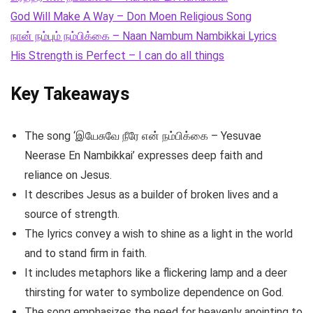
God Will Make A Way – Don Moen Religious Song
நான் நம்பும் நம்பிக்கை – Naan Nambum Nambikkai Lyrics
His Strength is Perfect – I can do all things
Key Takeaways
The song ‘இயேசுவே நீரே என் நம்பிக்கை – Yesuvae
Neerase En Nambikkai’ expresses deep faith and
reliance on Jesus.
It describes Jesus as a builder of broken lives and a
source of strength.
The lyrics convey a wish to shine as a light in the world
and to stand firm in faith.
It includes metaphors like a flickering lamp and a deer
thirsting for water to symbolize dependence on God.
The song emphasizes the need for heavenly anointing to