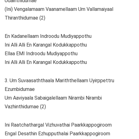
Udainthidumae
(Ini) Vengalamaam Vaanamellaam Um Vallamaiyaal
Thiranthidumae (2)
En Kadanellaam Indroodu Mudiyappothu
Ini Alli Alli En Karangal Kodukkappothu
Ellaa EMI Indroodu Mudiyappothu
Ini Alli Alli En Karangal Kodukkappothu
3. Um Suvaasaththaala Mariththellaam Uyirppettru
Ezumbidumae
Um Aaviyaala Sabaigalellaam Nirambi Nirambi
Vazhinthidumae (2)
Ini Raatchathargal Vizhuvathai Paarkkappogiroom
Engal Desathin Ezhupputhalai Paarkkappogiroom