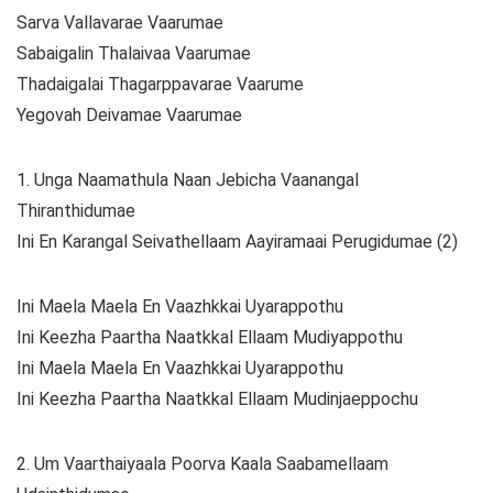
Sarva Vallavarae Vaarumae
Sabaigalin Thalaivaa Vaarumae
Thadaigalai Thagarppavarae Vaarume
Yegovah Deivamae Vaarumae
1. Unga Naamathula Naan Jebicha Vaanangal
Thiranthidumae
Ini En Karangal Seivathellaam Aayiramaai Perugidumae (2)
Ini Maela Maela En Vaazhkkai Uyarappothu
Ini Keezha Paartha Naatkkal Ellaam Mudiyappothu
Ini Maela Maela En Vaazhkkai Uyarappothu
Ini Keezha Paartha Naatkkal Ellaam Mudinjaeppochu
2. Um Vaarthaiyaala Poorva Kaala Saabamellaam