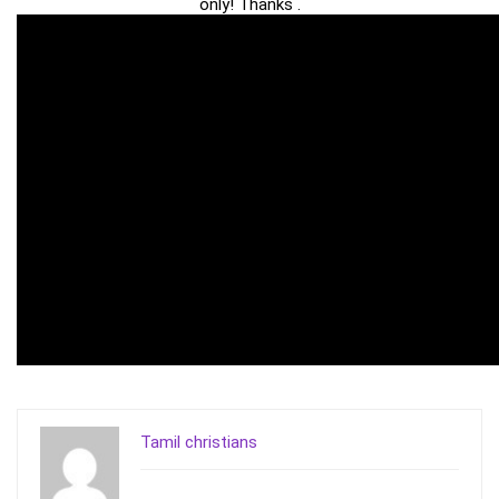
only! Thanks .
Tamil christians