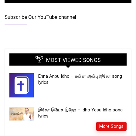
Subscribe Our YouTube channel
MOST VIEWED SONGS
Enna Anbu Idho – என்ன அன்பு இதோ song
lyrics
இதோ இயேசு இதோ – Idho Yesu Idho song
lyrics
More Songs