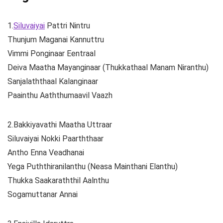
1.
Siluvaiyai
Pattri Nintru
Thunjum Maganai Kannuttru
Vimmi Ponginaar Eentraal
Deiva Maatha Mayanginaar (Thukkathaal Manam Niranthu)
Sanjalaththaal Kalanginaar
Paainthu Aaththumaavil Vaazh
2.Bakkiyavathi Maatha Uttraar
Siluvaiyai Nokki Paarththaar
Antho Enna Veadhanai
Yega Puththiranilanthu (Neasa Mainthani Elanthu)
Thukka Saakaraththil Aalnthu
Sogamuttanar Annai