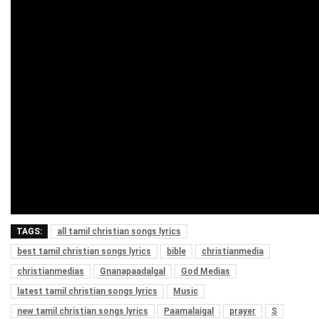
TAGS:
all tamil christian songs lyrics
best tamil christian songs lyrics
bible
christianmedia
christianmedias
Gnanapaadalgal
God Medias
latest tamil christian songs lyrics
Music
new tamil christian songs lyrics
Paamalaigal
prayer
S