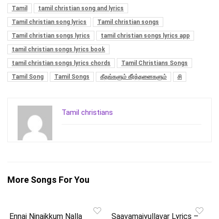
Tamil
tamil christian song and lyrics
Tamil christian song lyrics
Tamil christian songs
Tamil christian songs lyrics
tamil christian songs lyrics app
tamil christian songs lyrics book
tamil christian songs lyrics chords
Tamil Christians Songs
Tamil Song
Tamil Songs
கீதங்களும் கீர்த்தனைகளும்
சி
Tamil christians
More Songs For You
Ennai Ninaikkum Nalla
Saavamaiyullavar Lyrics –