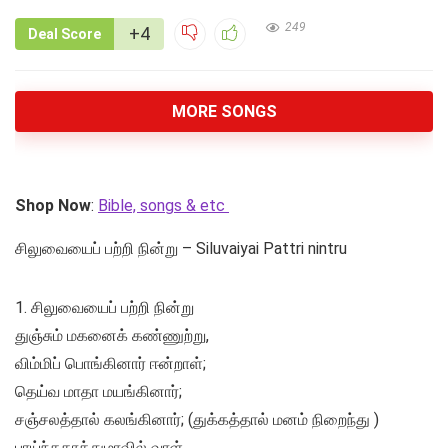
249
+4
Deal Score
MORE SONGS
Shop Now
:
Bible, songs & etc
சிலுவையைப் பற்றி நின்று – Siluvaiyai Pattri nintru
1. சிலுவையைப் பற்றி நின்று
துஞ்சும் மகனைக் கண்ணுற்று,
விம்மிப் பொங்கினார் ஈன்றாள்;
தெய்வ மாதா மயங்கினார்;
சஞ்சலத்தால் கலங்கினார்; (துக்கத்தால் மனம் நிறைந்து )
பாய்ந்ததாத்துமாவில் வாள்.