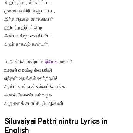
4. தம் குமாரன் காயப்பட,
முள்ளால் கிரீடம் சூட்டப்பட,
இந்த நிந்தை நோக்கினார்;
நீதியற்ற தீர்ப்புப்பெற,
அன்பர், சீஷர் கைவிட்டோட
அவர் சாகவும் கண்டார்.
5. அன்பின் ஊற்றாம்,
இயேசு
ஸ்வாமீ
உமதன்னைக்குள்ள பக்தி
எந்தன் நெஞ்சில் ஊற்றிடும்!
அன்பினால் என் உள்ளம் பொங்க
அனல் கொண்டகம் உருக
அருளைக் கடாட்சியும். ஆமென்.
Siluvaiyai Pattri nintru Lyrics in
English