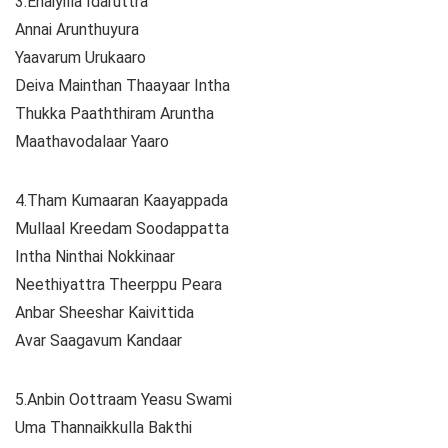
3.Enaiyilla Idaruttra
Annai Arunthuyura
Yaavarum Urukaaro
Deiva Mainthan Thaayaar Intha
Thukka Paaththiram Aruntha
Maathavodalaar Yaaro
4.Tham Kumaaran Kaayappada
Mullaal Kreedam Soodappatta
Intha Ninthai Nokkinaar
Neethiyattra Theerppu Peara
Anbar Sheeshar Kaivittida
Avar Saagavum Kandaar
5.Anbin Oottraam Yeasu Swami
Uma Thannaikkulla Bakthi