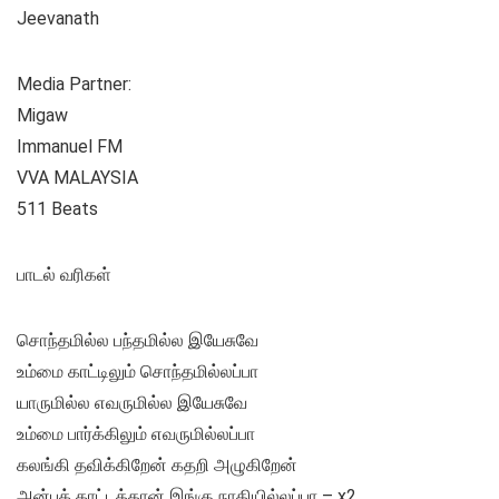
Jeevanath
Media Partner:
Migaw
Immanuel FM
VVA MALAYSIA
511 Beats
பாடல் வரிகள்
சொந்தமில்ல பந்தமில்ல இயேசுவே
உம்மை காட்டிலும் சொந்தமில்லப்பா
யாருமில்ல எவருமில்ல இயேசுவே
உம்மை பார்க்கிலும் எவருமில்லப்பா
கலங்கி தவிக்கிறேன் கதறி அழுகிறேன்
அன்புக் காட்டத்தான் இங்கு நாதியில்லப்பா – x2