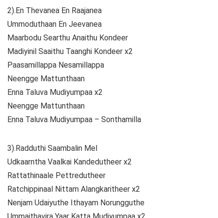
2).En Thevanea En Raajanea
Ummoduthaan En Jeevanea
Maarbodu Searthu Anaithu Kondeer
Madiyinil Saaithu Taanghi Kondeer x2
Paasamillappa Nesamillappa
Neengge Mattunthaan
Enna Taluva Mudiyumpaa x2
Neengge Mattunthaan
Enna Taluva Mudiyumpaa – Sonthamilla
3).Radduthi Saambalin Mel
Udkaarntha Vaalkai Kandedutheer x2
Rattathinaale Pettredutheer
Ratchippinaal Nittam Alangkaritheer x2
Nenjam Udaiyuthe Ithayam Norungguthe
Ummaithavira Yaar Katta Mudiyumpaa x2