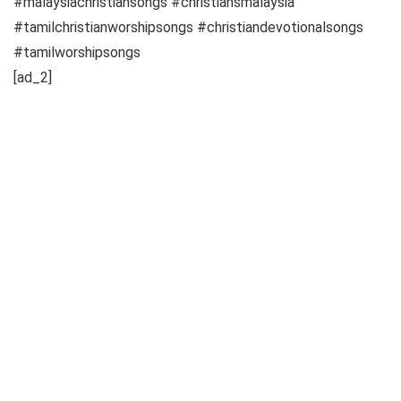
#malaysiachristiansongs #christiansmalaysia
#tamilchristianworshipsongs #christiandevotionalsongs
#tamilworshipsongs
[ad_2]