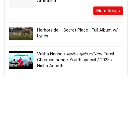
Arunthida
More Songs
Harborside – Secret Place | Full Album w/
Lyrics
Valiba Nanba / வாலிப நண்பா/New Tamil
Christian song / Youth special / 2023 /
Nisha Ananth