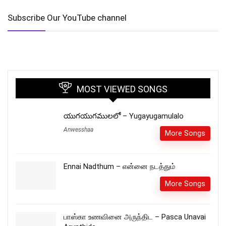
Subscribe Our YouTube channel
MOST VIEWED SONGS
యుగయుగములలో – Yugayugamulalo
Anwesshaa
More Songs
Ennai Nadthum – என்னை நடத்தும்
More Songs
பாஸ்கா உணவினை அருந்திட – Pasca Unavai