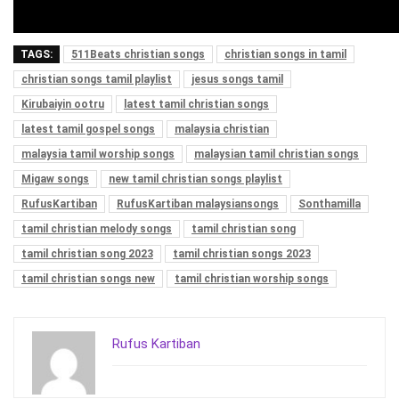
TAGS:
511Beats christian songs
christian songs in tamil
christian songs tamil playlist
jesus songs tamil
Kirubaiyin ootru
latest tamil christian songs
latest tamil gospel songs
malaysia christian
malaysia tamil worship songs
malaysian tamil christian songs
Migaw songs
new tamil christian songs playlist
RufusKartiban
RufusKartiban malaysiansongs
Sonthamilla
tamil christian melody songs
tamil christian song
tamil christian song 2023
tamil christian songs 2023
tamil christian songs new
tamil christian worship songs
Rufus Kartiban