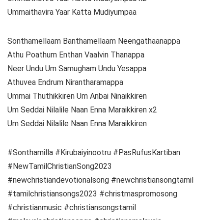
Ummaithavira Yaar Katta Mudiyumpaa
Sonthamellaam Banthamellaam Neengathaanappa
Athu Poathum Enthan Vaalvin Thanappa
Neer Undu Um Samugham Undu Yesappa
Athuvea Endrum Nirantharamappa
Ummai Thuthikkiren Um Anbai Ninaikkiren
Um Seddai Nilalile Naan Enna Maraikkiren x2
Um Seddai Nilalile Naan Enna Maraikkiren
#Sonthamilla #Kirubaiyinootru #PasRufusKartiban
#NewTamilChristianSong2023
#newchristiandevotionalsong #newchristiansongtamil
#tamilchristiansongs2023 #christmaspromosong
#christianmusic #christiansongstamil