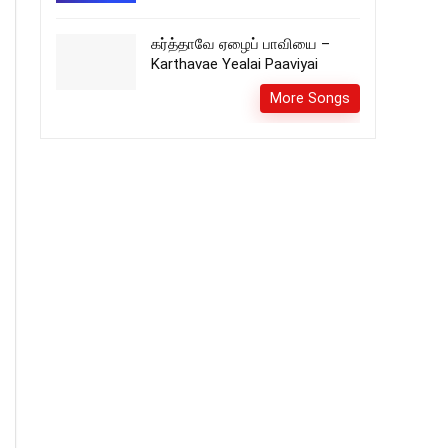
கர்த்தாவே ஏழைப் பாவியை –
Karthavae Yealai Paaviyai
More Songs