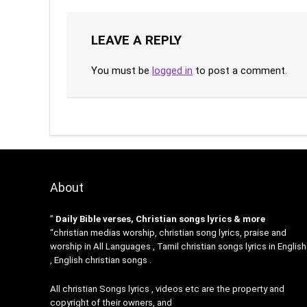
LEAVE A REPLY
You must be
logged in
to post a comment.
About
”
Daily Bible verses, Christian songs lyrics & more
“christian medias worship, christian song lyrics, praise and
worship in All Languages , Tamil christian songs lyrics in English
, English christian songs .
All christian Songs lyrics , videos etc are the property and
copyright of their owners, and