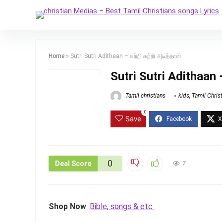
Home
»
Sutri Sutri Adithaan – சுற்றி சுற்றி அடித்தான்
Sutri Sutri Adithaan – 
Tamil christians
kids
,
Tamil Chris
0
Save
0
Deal Score
7
Shop Now
:
Bible, songs & etc