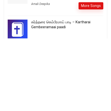
Amali Deepika
More Songs
கர்த்தரை கெம்பீரமாய் பாடி – Kartharai
Gembeeramaai paadi
இனி தாமதமோ நாதா நீர் வரவே – Ini
thamathamo naadha neer varave
More Songs