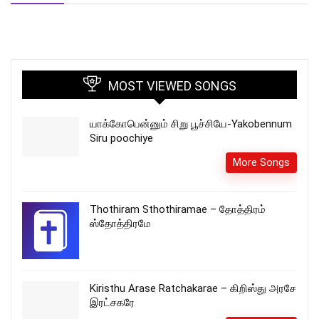
MOST VIEWED SONGS
யாக்கோபென்னும் சிறு பூச்சியே-Yakobennum
Siru poochiye
More Songs
Thothiram Sthothiramae – தோத்திரம்
ஸ்தோத்திரமே
Kiristhu Arase Ratchakarae – கிறிஸ்து அரசே
இரட்சகரே