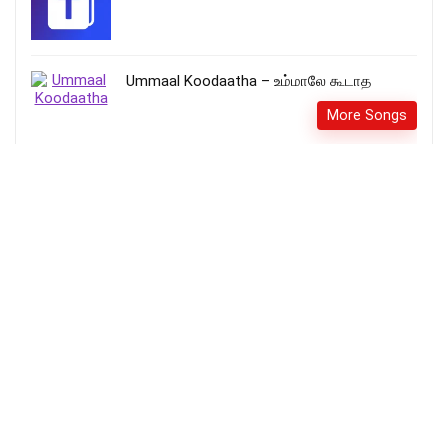
Ummaal Koodaatha – உம்மாலே கூடாத
More Songs
துதிகளின் நடுவினிலே – Thuthigalin
Naduvinilae
More Songs