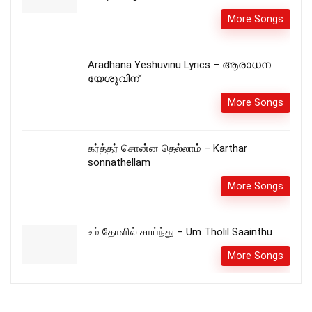
More Songs
Aradhana Yeshuvinu Lyrics – ആരാധന
യേശുവിന്
More Songs
கர்த்தர் சொன்ன தெல்லாம் – Karthar
sonnathellam
More Songs
உம் தோளில் சாய்ந்து – Um Tholil Saainthu
More Songs