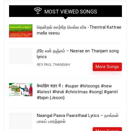
MOST VIEWED SONGS
தென்றல் காற்றே மெல்ல வீசு -Thentral Kattrae
mella veesu
நீரே என் தஞ்சம் – Neerae en Thanjam song
lyrics
REV PAUL THANGIAH
More Songs
बेथलेहेम शहर में। #super #hitsongs #new
#latest #hindi #christmas #song| #gamit
#bipin {Jeson}
Naangal Paava Paarathaal Lyrics – நாங்கள்
பாவப் பாரத்தால்