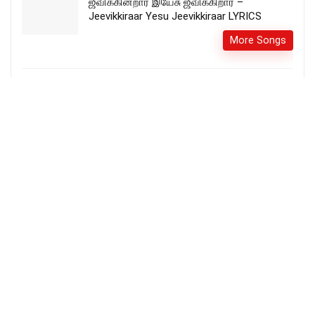
ஜீவிக்கின்றார் இயேசு ஜீவிக்கிறார் –
Jeevikkiraar Yesu Jeevikkiraar LYRICS
More Songs
Nannalithilae Aasi Lyrics – நன்னாளிதிலே
ஆசி
More Songs