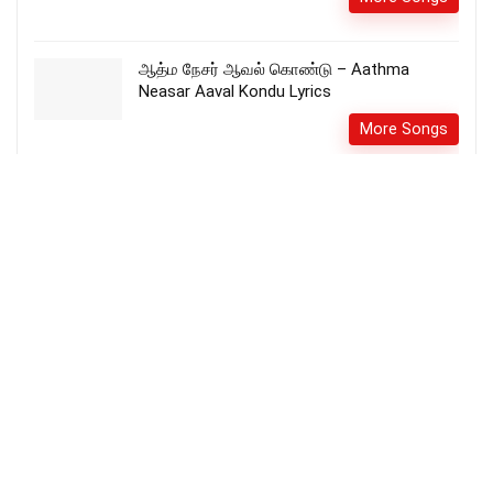
ஆத்ம நேசர் ஆவல் கொண்டு – Aathma
Neasar Aaval Kondu Lyrics
More Songs
அருள் ஏராளமாய் பெய்யும்-Arul yeeralamai
peiyum There shall be showers of blessing