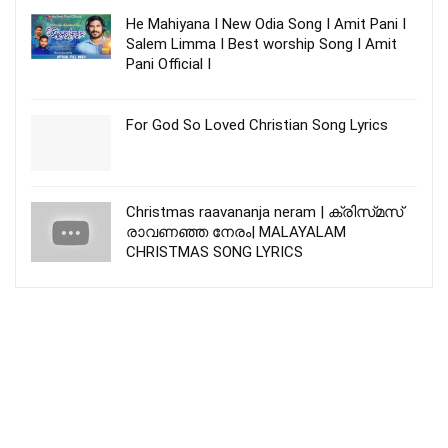
He Mahiyana I New Odia Song I Amit Pani I
Salem Limma I Best worship Song I Amit
Pani Official I
For God So Loved Christian Song Lyrics
Christmas raavananja neram | ക്രിസ്‌മസ്‌
രാവണഞ്ഞ നേരം| MALAYALAM
CHRISTMAS SONG LYRICS