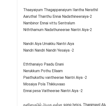
Thaayaiyum Thagappanaiyum Ilantha Nerathil
Aaruthal Thanthu Ennai Nadathineeraiya-2
Nambinor Ennai vittu Sentralum
Niththamum Nadathuneerae Nantri Aiya-2
Nandri Aiya Umakku Nantri Aiya
Nandri Nandri Nandri Yesaiya -2
Eththanaiyo Paadu Enani
Nerukkum Pothu Ellaam
Paathukathu vantheerae Nantri Aiya -2
Mosaiya Pola Thikkuvaao
Ennai pesa Vaitheerae Nantri Aiya -2
தனிமையில் அழுத என்ன song lyrics, Thanimayil Alu