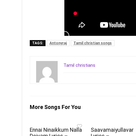
TAGS:
Antonyraj
Tamil christian songs
Tamil christians
More Songs For You
Ennai Ninaikkum Nalla
Saavamaiyullavar
Deivam Lyrics –
Lyrics –