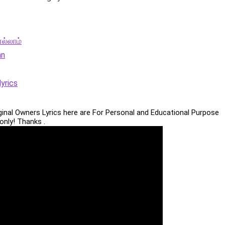
ல்லாம்
an
yrics
iginal Owners Lyrics here are For Personal and Educational Purpose
only! Thanks .