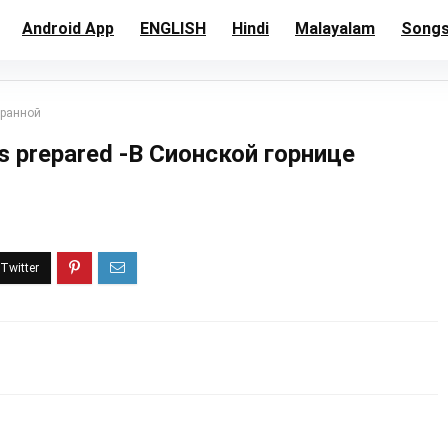
Android App
ENGLISH
Hindi
Malayalam
Song
бранной
s prepared -В Сионской горнице