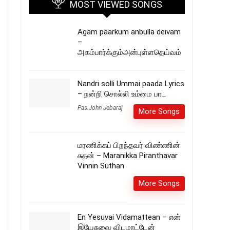
MOST VIEWED SONGS
Agam paarkum anbulla deivam
–
அகம்பார்க்கும்அன்புள்ளதெய்வம்
Nandri solli Ummai paada Lyrics
– நன்றி சொல்லி உம்மை பாட
Pas.John Jebaraj
More Songs
மரணிக்கப் பிறந்தவர் விண்ணின்
சுதன் – Maranikka Piranthavar
Vinnin Suthan
More Songs
En Yesuvai Vidamattean – என்
இயேசுவை விடமாட்டேன்