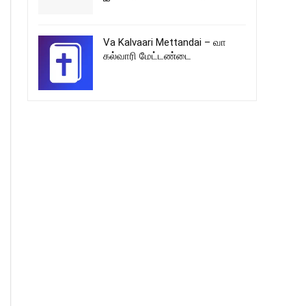
Va Kalvaari Mettandai – வா
கல்வாரி மேட்டண்டை