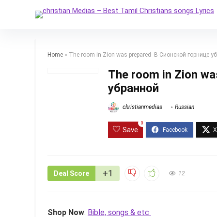
Home
»
The room in Zion was prepared -В Сионской горнице у
The room in Zion wa
убранной
christianmedias
Russian
0
Save
+1
Deal Score
12
Shop Now
:
Bible, songs & etc