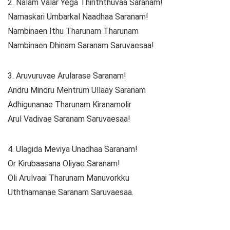
2. Nalam Valar Yega Thiriththuvaa Saranam!
Namaskari Umbarkal Naadhaa Saranam!
Nambinaen Ithu Tharunam Tharunam
Nambinaen Dhinam Saranam Saruvaesaa!
3. Aruvuruvae Arularase Saranam!
Andru Mindru Mentrum Ullaay Saranam
Adhigunanae Tharunam Kiranamolir
Arul Vadivae Saranam Saruvaesaa!
4. Ulagida Meviya Unadhaa Saranam!
Or Kirubaasana Oliyae Saranam!
Oli Arulvaai Tharunam Manuvorkku
Uththamanae Saranam Saruvaesaa.