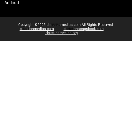
Andriod
Copyright ©2025 christianmedias.com All Rights Reserved.
christianmedias.com
christiansongsbook.com
christianmedias.org