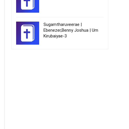
Sugamtharuveerae |
Ebenezer,Benny Joshua | Um
Kirubaiyae-3