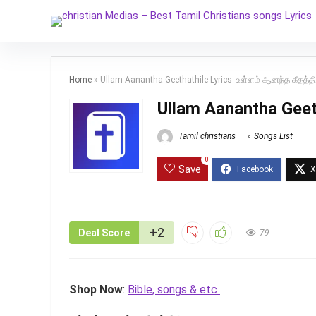
Home
»
Ullam Aanantha Geethathile Lyrics -உள்ளம் ஆனந்த கீதத்த
Ullam Aanantha Geet
Tamil christians
Songs List
0
Save
+2
Deal Score
79
Shop Now
:
Bible, songs & etc