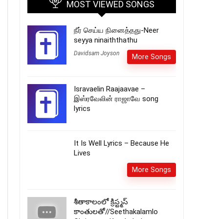
MOST VIEWED SONGS
நீர் செய்ய நினைத்தது-Neer
seyya ninaiththathu
Davidsam Joyson
More Songs
Isravaelin Raajaavae –
இஸ்ரவேலின் ராஜாவே song
lyrics
It Is Well Lyrics – Because He
Lives
More Songs
శీతాకాలంలో క్రిస్ట్మస్
కాంతులతో//Seethakalamlo