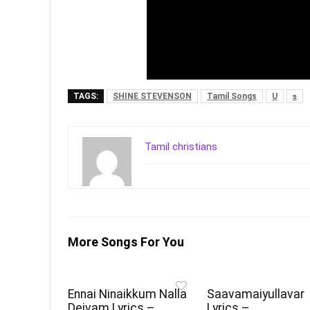
TAGS:
SHINE STEVENSON
Tamil Songs
U
உ
Tamil christians
More Songs For You
Ennai Ninaikkum Nalla
Saavamaiyullavar
Deivam Lyrics –
Lyrics –