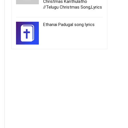
Christmas Kanthulatho
//Telugu Christmas Song,Lyrics
Ethanai Padugal song lyrics